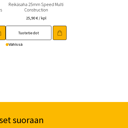
Reikäsaha 25mm Speed Multi
ys
Construction
25,90
€
/ kpl
Tuotetiedot
Vähissä
set suoraan