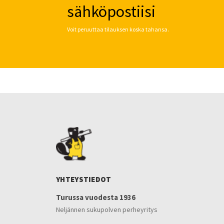
sähköpostiisi
Voit peruuttaa tilauksen koska tahansa.
YHTEYSTIEDOT
Turussa vuodesta 1936
Neljännen sukupolven perheyritys