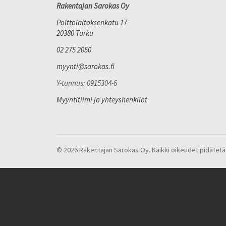
Rakentajan Sarokas Oy
Polttolaitoksenkatu 17
20380 Turku
02 275 2050
myynti@sarokas.fi
Y-tunnus: 0915304-6
Myyntitiimi ja yhteyshenkilöt
© 2026 Rakentajan Sarokas Oy. Kaikki oikeudet pidätetä