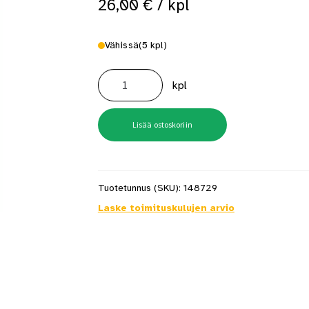
26,00
€
/ kpl
 saat saunan puupinnat taas siisteiksi
Usein kysytyt kysymykset 
Vähissä
(5 kpl)
Reikäsaha
60mm
kpl
Pikakiinnitys
määrä
Lisää ostoskoriin
Tuotetunnus (SKU):
148729
Laske toimituskulujen arvio