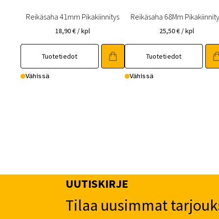
Reikäsaha 41mm Pikakiinnitys
Reikäsaha 68Mm Pikakiinnit
18,90
€
/ kpl
25,50
€
/ kpl
Tuotetiedot
Tuotetiedot
Vähissä
Vähissä
UUTISKIRJE
Tilaa uusimmat tarjouk