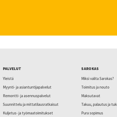
PALVELUT
SAROKAS
Yleistä
Miksi valita Sarokas?
Myynti- ja asiantuntijapalvelut
Toimitus ja nouto
Remontti- ja asennuspalvelut
Maksutavat
Suunnittelu ja mittatilausratkaisut
Takuu, palautus ja tuk
Kuljetus- ja työmaatoimitukset
Pura sopimus