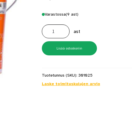
Varastossa
(9 ast)
Remontti-
Ässä
ast
Valkoinen
2,7
l
määrä
Lisää ostoskoriin
Tuotetunnus (SKU):
301025
Laske toimituskulujen arvio