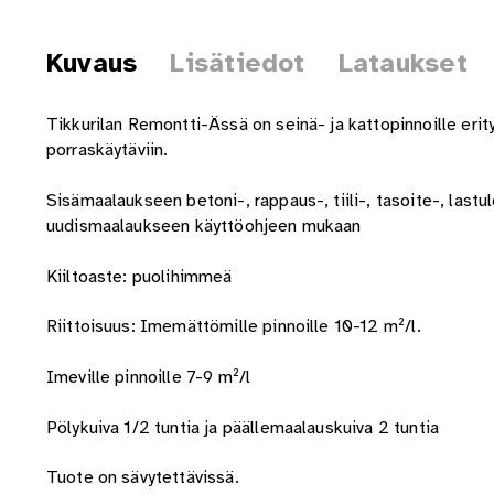
Kuvaus
Lisätiedot
Lataukset
Tikkurilan Remontti-Ässä on seinä- ja kattopinnoille erityi
porraskäytäviin.
Sisämaalaukseen betoni-, rappaus-, tiili-, tasoite-, lastul
uudismaalaukseen käyttöohjeen mukaan
Kiiltoaste: puolihimmeä
Riittoisuus: Imemättömille pinnoille 10-12 m²/l.
Imeville pinnoille 7-9 m²/l
Pölykuiva 1/2 tuntia ja päällemaalauskuiva 2 tuntia
Tuote on sävytettävissä.