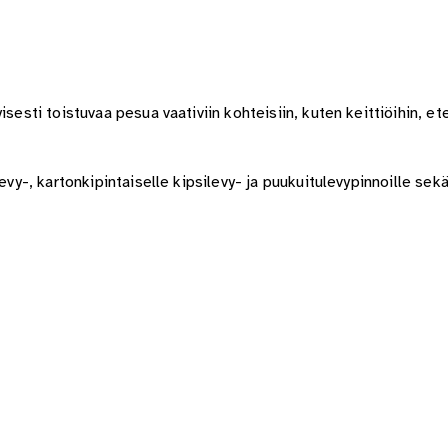
sesti toistuvaa pesua vaativiin kohteisiin, kuten keittiöihin, ete
evy-, kartonkipintaiselle kipsilevy- ja puukuitulevypinnoille sek