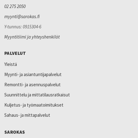
02 275 2050
myynti@sarokas.fi
Y-tunnus: 0915304-6
Myyntitiimi ja yhteyshenkilöt
PALVELUT
Yleistä
Myynti- ja asiantuntijapalvelut
Remontti- ja asennuspalvelut
Suunnittelu ja mittatilausratkaisut
Kuljetus- ja työmaatoimitukset
Sahaus- ja mittapalvelut
SAROKAS