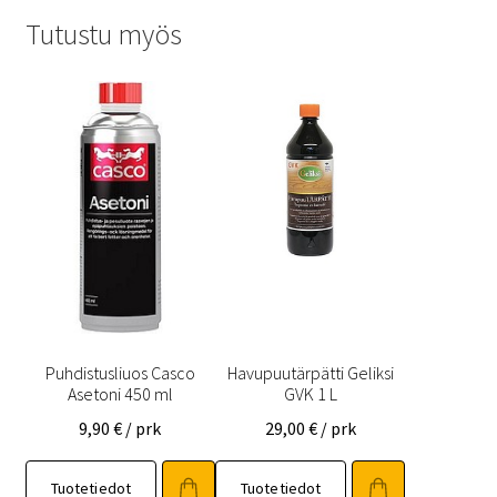
Tutustu myös
Puhdistusliuos Casco
Havupuutärpätti Geliksi
Asetoni 450 ml
GVK 1 L
9,90
€
/ prk
29,00
€
/ prk
Tuotetiedot
Tuotetiedot