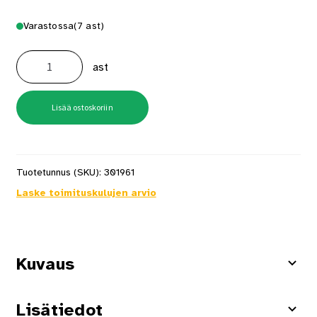
Varastossa
(7 ast)
Rensa
Terrace
ast
5l
terassipesu
määrä
Lisää ostoskoriin
Tuotetunnus (SKU):
301961
Laske toimituskulujen arvio
Kuvaus
Lisätiedot