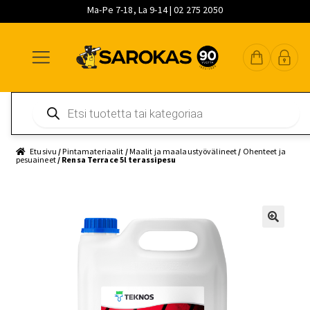
Ma-Pe 7-18, La 9-14 | 02 275 2050
Siirry
Siirry
Siirry
navigointiin
sisältöön
pääsisältöön
Products
search
Etusivu
/
Pintamateriaalit
/
Maalit ja maalaustyövälineet
/
Ohenteet ja
pesuaineet
/ Rensa Terrace 5l terassipesu