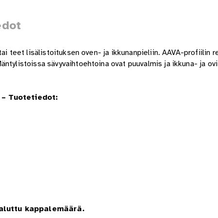
edot
i teet lisälistoituksen oven- ja ikkunanpieliin. AAVA-profiilin r
ntylistoissa sävyvaihtoehtoina ovat puuvalmis ja ikkuna- ja ovi
– Tuotetiedot:
haluttu kappalemäärä.