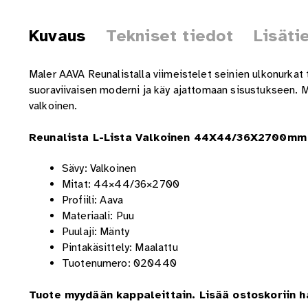
Kuvaus
Tekniset tiedot
Lisäti
Maler AAVA Reunalistalla viimeistelet seinien ulkonurkat ta
suoraviivaisen moderni ja käy ajattomaan sisustukseen. Mä
valkoinen.
Reunalista L-Lista Valkoinen 44X44/36X2700mm 
Sävy: Valkoinen
Mitat: 44×44/36×2700
Profiili: Aava
Materiaali: Puu
Puulaji: Mänty
Pintakäsittely: Maalattu
Tuotenumero: 020440
Tuote myydään kappaleittain. Lisää ostoskoriin 