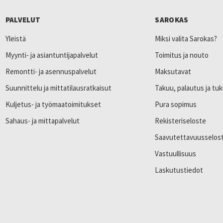
PALVELUT
SAROKAS
Yleistä
Miksi valita Sarokas?
Myynti- ja asiantuntijapalvelut
Toimitus ja nouto
Remontti- ja asennuspalvelut
Maksutavat
Suunnittelu ja mittatilausratkaisut
Takuu, palautus ja tuk
Kuljetus- ja työmaatoimitukset
Pura sopimus
Sahaus- ja mittapalvelut
Rekisteriseloste
Saavutettavuusselos
Vastuullisuus
Laskutustiedot