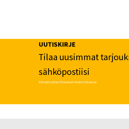
UUTISKIRJE
Tilaa uusimmat tarjouk
sähköpostiisi
Voit peruuttaa tilauksen koska tahansa.