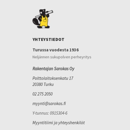
YHTEYSTIEDOT
Turussa vuodesta 1936
Neljännen sukupolven perheyritys
Rakentajan Sarokas Oy
Polttolaitoksenkatu 17
20380 Turku
02 275 2050
myynti@sarokas.fi
Y-tunnus: 0915304-6
Myyntitiimi ja yhteyshenkilöt