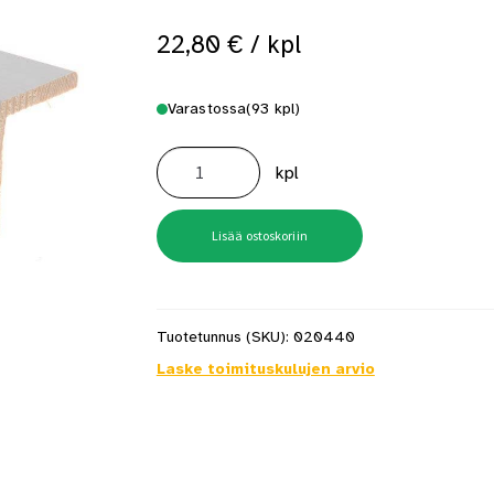
22,80
€
/ kpl
Varastossa
(93 kpl)
Reunalista
L-
kpl
Lista
Valkoinen
44X44/36X2700mm
määrä
Lisää ostoskoriin
Tuotetunnus (SKU):
020440
Laske toimituskulujen arvio