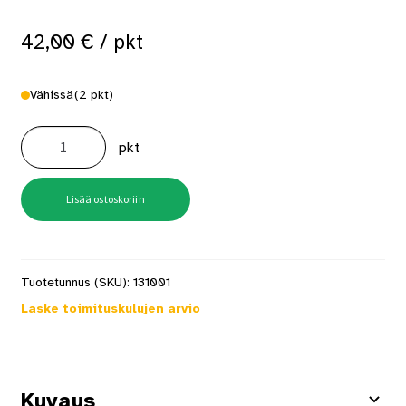
42,00
€
/ pkt
Vähissä
(2 pkt)
Rulla-
Sivellinsetti
pkt
Osmo
Vahaukseen
määrä
Lisää ostoskoriin
Tuotetunnus (SKU):
131001
Laske toimituskulujen arvio
Kuvaus