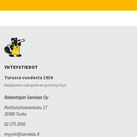
YHTEYSTIEDOT
Turussa vuodesta 1936
Neljännen sukupolven perheyritys
Rakentajan Sarokas Oy
Polttolaitoksenkatu 17
20380 Turku
02 275 2050
myynti@sarokas.fi