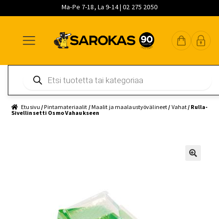
Ma-Pe 7-18, La 9-14 | 02 275 2050
Siirry
Siirry
Siirry
navigointiin
sisältöön
pääsisältöön
Products
search
Etusivu
/
Pintamateriaalit
/
Maalit ja maalaustyövälineet
/
Vahat
/ Rulla-
Sivellinsetti Osmo Vahaukseen