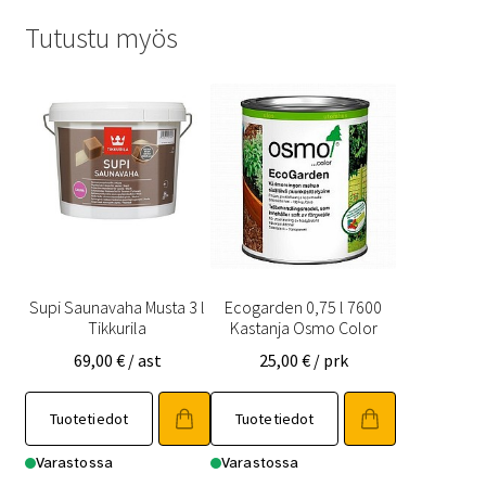
Tutustu myös
Supi Saunavaha Musta 3 l
Ecogarden 0,75 l 7600
Tikkurila
Kastanja Osmo Color
69,00
€
/ ast
25,00
€
/ prk
Tuotetiedot
Tuotetiedot
Varastossa
Varastossa