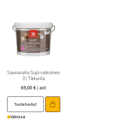
Saunavaha Supi valkoinen
3 l Tikkurila
69,00
€
/ ast
Tuotetiedot
Vähissä