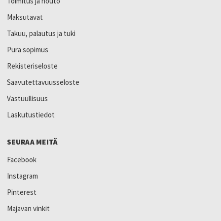
Toimitus ja nouto
Maksutavat
Takuu, palautus ja tuki
Pura sopimus
Rekisteriseloste
Saavutettavuusseloste
Vastuullisuus
Laskutustiedot
SEURAA MEITÄ
Facebook
Instagram
Pinterest
Majavan vinkit