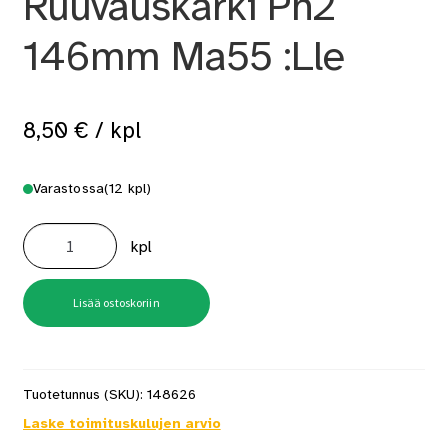
Ruuvauskärki Ph2
146mm Ma55 :Lle
8,50
€
/ kpl
Varastossa
(12 kpl)
Ruuvauskärki
Ph2
kpl
146mm
Ma55
:Lle
määrä
Lisää ostoskoriin
Tuotetunnus (SKU):
148626
Laske toimituskulujen arvio