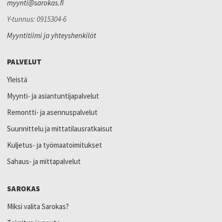
myynti@sarokas.fi
Y-tunnus: 0915304-6
Myyntitiimi ja yhteyshenkilöt
PALVELUT
Yleistä
Myynti- ja asiantuntijapalvelut
Remontti- ja asennuspalvelut
Suunnittelu ja mittatilausratkaisut
Kuljetus- ja työmaatoimitukset
Sahaus- ja mittapalvelut
SAROKAS
Miksi valita Sarokas?