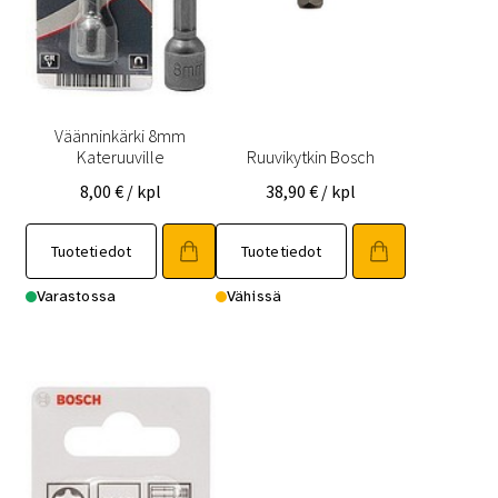
Väänninkärki 8mm
Kateruuville
Ruuvikytkin Bosch
8,00
€
/ kpl
38,90
€
/ kpl
Tuotetiedot
Tuotetiedot
Varastossa
Vähissä