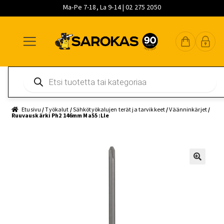
Ma-Pe 7-18, La 9-14 | 02 275 2050
Siirry
Siirry
Siirry
navigointiin
sisältöön
pääsisältöön
Products
search
Etusivu
/
Työkalut
/
Sähkötyökalujen terät ja tarvikkeet
/
Väänninkärjet
/
Ruuvauskärki Ph2 146mm Ma55 :Lle