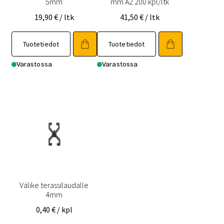
5mm
mm A2 200 kpl/ltk
19,90
€
/ ltk
41,50
€
/ ltk
Tuotetiedot
Tuotetiedot
Varastossa
Varastossa
Välike terassilaudalle
4mm
0,40
€
/ kpl