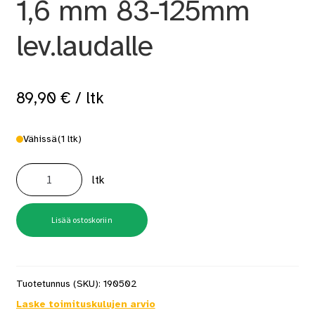
1,6 mm 83-125mm
lev.laudalle
89,90
€
/ ltk
Vähissä
(1 ltk)
Ruuvausohjain
Camo
ltk
1,6
mm
83-
125mm
lev.laudalle
Lisää ostoskoriin
määrä
Tuotetunnus (SKU):
190502
Laske toimituskulujen arvio