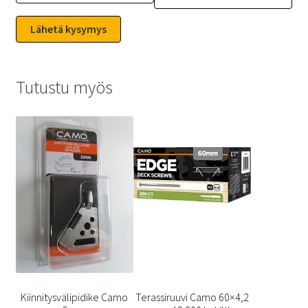
Tutustu myös
Kiinnitysvälipidike Camo
Terassiruuvi Camo 60×4,2