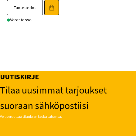
Tuotetiedot
Varastossa
UUTISKIRJE
Tilaa uusimmat tarjoukset
suoraan sähköpostiisi
Voit peruuttaa tilauksen koska tahansa.