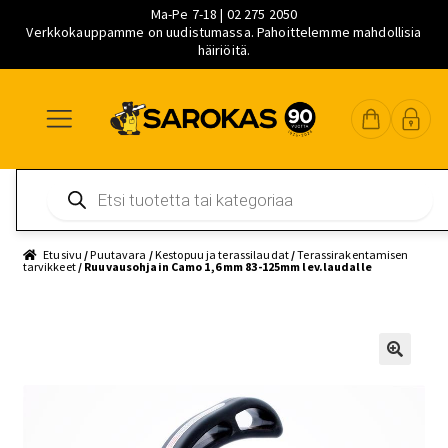
Ma-Pe 7-18 | 02 275 2050
Verkkokauppamme on uudistumassa. Pahoittelemme mahdollisia
häiriöitä.
Siirry
Siirry
Siirry
navigointiin
sisältöön
pääsisältöön
Products
search
Etusivu
/
Puutavara
/
Kestopuu ja terassilaudat
/
Terassirakentamisen
tarvikkeet
/ Ruuvausohjain Camo 1,6 mm 83-125mm lev.laudalle