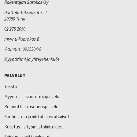
Rakentajan Sarokas Oy
Polttolaitoksenkatu 17
20380 Turku
02 275 2050
myynti@sarokas.fi
Y-tunnus: 0915304-6
Myyntitiimi ja yhteyshenkilöt
PALVELUT
Yleistä
Myynti- ja asiantuntijapalvelut
Remontti- ja asennuspalvelut
Suunnittelu ja mittatilausratkaisut
Kuljetus- ja työmaatoimitukset
Sahaus- ja mittapalvelut