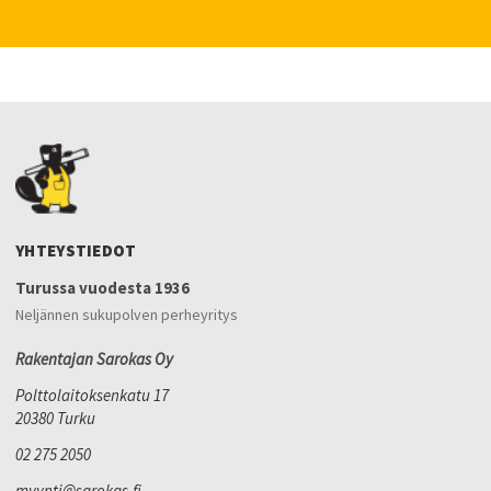
YHTEYSTIEDOT
Turussa vuodesta 1936
Neljännen sukupolven perheyritys
Rakentajan Sarokas Oy
Polttolaitoksenkatu 17
20380 Turku
02 275 2050
myynti@sarokas.fi