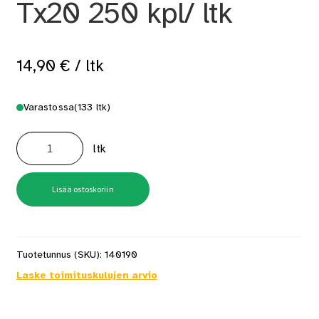
Tx20 250 kpl/ ltk
14,90
€
/ ltk
Varastossa
(133 ltk)
Ruuvi
4,2x35
ltk
RST
A2
Tx20
250
kpl/
Lisää ostoskoriin
ltk
määrä
Tuotetunnus (SKU):
140190
Laske toimituskulujen arvio