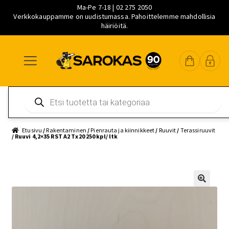
Ma-Pe 7-18 | 02 275 2050
Verkkokauppamme on uudistumassa. Pahoittelemme mahdollisia
häiriöitä.
Siirry
Siirry
Siirry
navigointiin
sisältöön
pääsisältöön
Products
search
Etusivu
/
Rakentaminen
/
Pienrauta ja kiinnikkeet
/
Ruuvit
/
Terassiruuvit
/ Ruuvi 4,2×35 RST A2 Tx20 250 kpl/ ltk