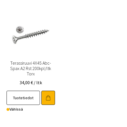
Terassiruuvi 4X45 Abc-
Spax A2 Rst 200kpl/ltk
Torx
34,00
€
/ ltk
Tuotetiedot
Vähissä