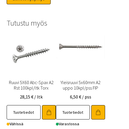
Tutustu myös
Ruuvi 5X60 Abc-Spax A2
Yleisruuvi 5x60mm A2
Rst 100kpl/ltk Torx
uppo 10kpl/pss FIP
28,15
€
/ ltk
6,50
€
/ pss
Tuotetiedot
Tuotetiedot
Vähissä
Varastossa