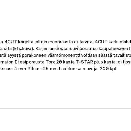
4CUT kärjellä jolloin esiporausta ei tarvita. 4CUT kärki mahd
ta sitä (kts.kuva). Kärjen ansiosta ruuvi porautuu kappaleeseen
Tästä syystä porakoneen vääntömonentti voidaan säätää tavallis
aton Ei esiporausta Torx 20 kanta T-STAR plus kanta, ei lipsu
aksuus: 4 mm Pituus: 25 mm Laatikossa ruuveja: 200 kpl