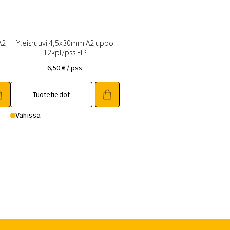
A2
Yleisruuvi 4,5x30mm A2 uppo
12kpl/pss FIP
6,50
€
/ pss
Tuotetiedot
Vähissä