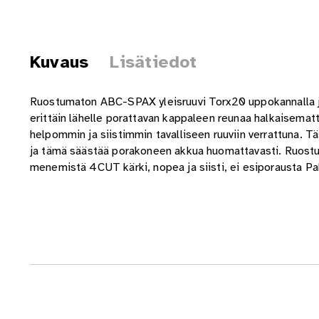
Kuvaus
Lisätiedot
Ruostumaton ABC-SPAX yleisruuvi Torx20 uppokannalla ja 
erittäin lähelle porattavan kappaleen reunaa halkaisemat
helpommin ja siistimmin tavalliseen ruuviin verrattuna. 
ja tämä säästää porakoneen akkua huomattavasti. Ruostum
menemistä 4CUT kärki, nopea ja siisti, ei esiporausta P