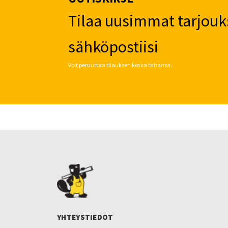
Tilaa uusimmat tarjouk
sähköpostiisi
Voit peruuttaa tilauksen koska tahansa.
YHTEYSTIEDOT