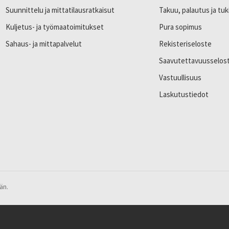
Suunnittelu ja mittatilausratkaisut
Takuu, palautus ja tuk
Kuljetus- ja työmaatoimitukset
Pura sopimus
Sahaus- ja mittapalvelut
Rekisteriseloste
Saavutettavuusselos
Vastuullisuus
Laskutustiedot
än.