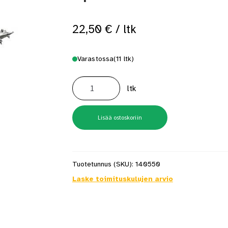
 saat saunan puupinnat taas siisteiksi
Usein kysytyt kysymykset 
22,50
€
/ ltk
Varastossa
(11 ltk)
Ruuvi
4X25
ltk
Abc-
Spax
A2
Rst
200
Lisää ostoskoriin
kpl/ltk
määrä
Tuotetunnus (SKU):
140550
Laske toimituskulujen arvio