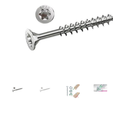
Toimitustavat- ja kulut
Tummuneet tai kuivat lauteet? Näin