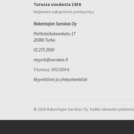
Turussa vuodesta 1936
Neljännen sukupolven perheyritys
Rakentajan Sarokas Oy
Polttolaitoksenkatu 17
20380 Turku
02 275 2050
myynti@sarokas.fi
Y-tunnus: 0915304-6
Myyntitiimi ja yhteyshenkilöt
© 2026 Rakentajan Sarokas Oy. Kaikki oikeudet pidätetä