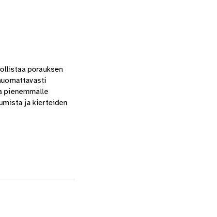
ollistaa porauksen
 huomattavasti
ta pienemmälle
mista ja kierteiden