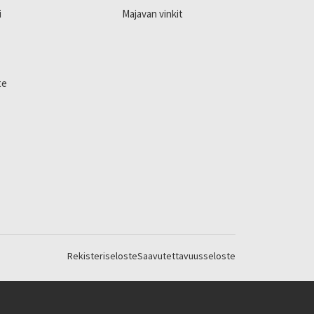
i
Majavan vinkit
te
Rekisteriseloste
Saavutettavuusseloste