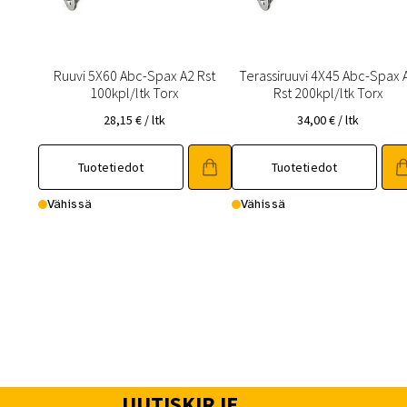
Ruuvi 5X60 Abc-Spax A2 Rst
Terassiruuvi 4X45 Abc-Spax 
100kpl/ltk Torx
Rst 200kpl/ltk Torx
28,15
€
/ ltk
34,00
€
/ ltk
Tuotetiedot
Tuotetiedot
Vähissä
Vähissä
UUTISKIRJE