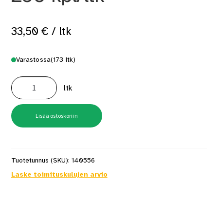
33,50
€
/ ltk
Varastossa
(173 ltk)
Ruuvi
Rst
ltk
4,8X75
A2
250
kpl/ltk
määrä
Lisää ostoskoriin
Tuotetunnus (SKU):
140556
Laske toimituskulujen arvio