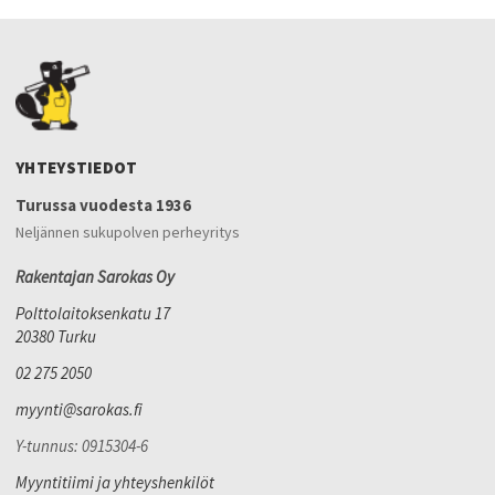
YHTEYSTIEDOT
Turussa vuodesta 1936
Neljännen sukupolven perheyritys
Rakentajan Sarokas Oy
Polttolaitoksenkatu 17
20380 Turku
02 275 2050
myynti@sarokas.fi
Y-tunnus: 0915304-6
Myyntitiimi ja yhteyshenkilöt