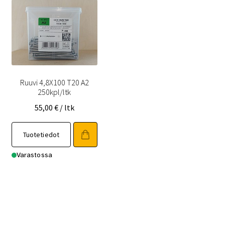
Ruuvi 4,8X100 T20 A2
250kpl/ltk
55,00
€
/ ltk
Tuotetiedot
Varastossa