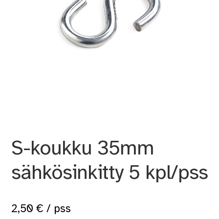
S-koukku 35mm
sähkösinkitty 5 kpl/pss
2,50
€
/ pss