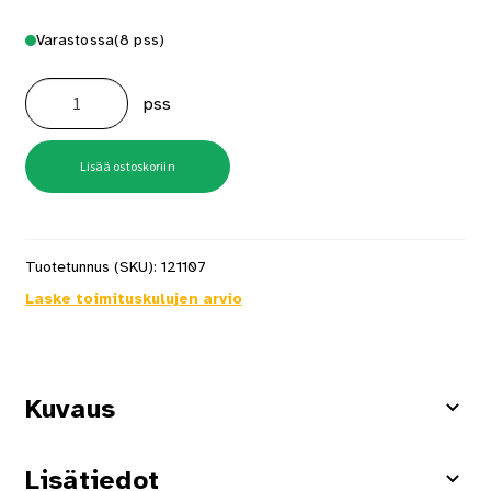
Varastossa
(8 pss)
S-
koukku
pss
35mm
sähkösinkitty
5
kpl/pss
määrä
Lisää ostoskoriin
Tuotetunnus (SKU):
121107
Laske toimituskulujen arvio
Kuvaus
Lisätiedot