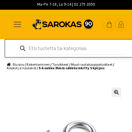
Ma-Pe 7-18, La 9-14 | 02 275 2050
Siirry
Siirry
Siirry
navigointiin
sisältöön
pääsisältöön
Products
search
Etusivu
/
Rakentaminen
/
Tarvikkeet
/
Muut rautakauppatuotteet
/
Koukut ja naulakot
/ S-koukku 35mm sähkösinkitty 5 kpl/pss