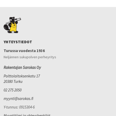
YHTEYSTIEDOT
Turussa vuodesta 1936
Neljännen sukupolven perheyritys
Rakentajan Sarokas Oy
Polttolaitoksenkatu 17
20380 Turku
02 275 2050
myynti@sarokas.fi
Y-tunnus: 0915304-6
Myyntitiimi ja yhteyshenkilöt