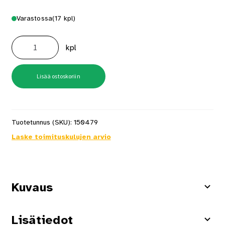
Varastossa
(17 kpl)
Sadevesitynnyri
210L
kpl
Vihreä
Sis.Hana+Kansi
määrä
Lisää ostoskoriin
Tuotetunnus (SKU):
150479
Laske toimituskulujen arvio
Kuvaus
Lisätiedot