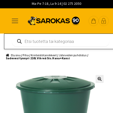
Ma-Pe 7-18, La 9-14 | 02 275 2050
Siirry
Siirry
Siirry
navigointiin
sisältöön
pääsisältöön
Products
search
Etusivu
/
Piha
/
Kiinteistötarvikkeet
/
Jäteveden puhdistus
/
Sadevesitynnyri 210L Vihreä Sis.Hana+Kansi