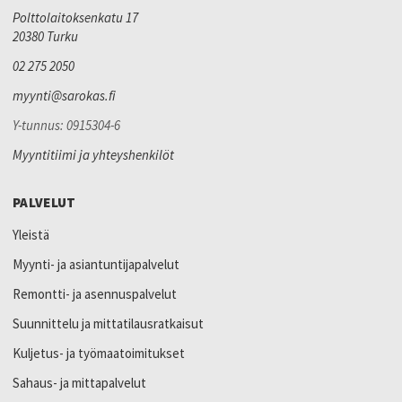
Polttolaitoksenkatu 17
20380 Turku
02 275 2050
myynti@sarokas.fi
Y-tunnus: 0915304-6
Myyntitiimi ja yhteyshenkilöt
PALVELUT
Yleistä
Myynti- ja asiantuntijapalvelut
Remontti- ja asennuspalvelut
Suunnittelu ja mittatilausratkaisut
Kuljetus- ja työmaatoimitukset
Sahaus- ja mittapalvelut