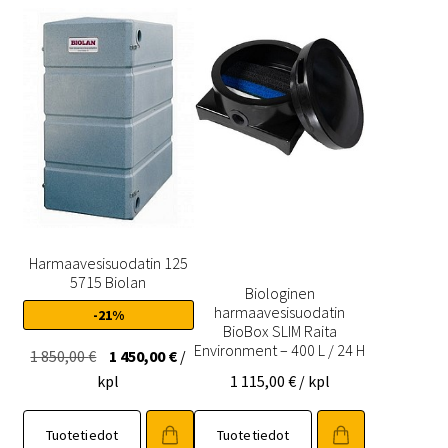
Harmaavesisuodatin 125
5715 Biolan
Biologinen
harmaavesisuodatin
-21%
BioBox SLIM Raita
Environment – 400 L / 24 H
Alkuperäinen
Nykyinen
1 850,00
€
1 450,00
€
/
hinta
hinta
kpl
1 115,00
€
/ kpl
oli:
on:
1
1
Tuotetiedot
Tuotetiedot