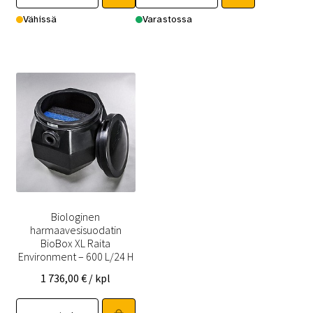
850,00 €.
450,00 €.
Vähissä
Varastossa
Biologinen
harmaavesisuodatin
BioBox XL Raita
Environment – 600 L/24 H
1 736,00
€
/ kpl