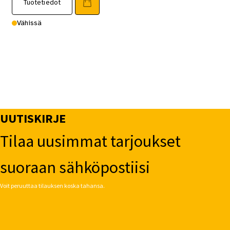
Tuotetiedot
Vähissä
UUTISKIRJE
Tilaa uusimmat tarjoukset
suoraan sähköpostiisi
Voit peruuttaa tilauksen koska tahansa.