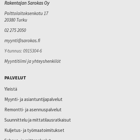
Rakentajan Sarokas Oy
Polttolaitoksenkatu 17
20380 Turku
02 275 2050
myynti@sarokas.fi
Y-tunnus: 0915304-6
Myyntitiimi ja yhteyshenkilöt
PALVELUT
Yleistä
Myynti- ja asiantuntijapalvelut
Remontti- ja asennuspalvelut
Suunnittelu ja mittatilausratkaisut
Kuljetus- ja työmaatoimitukset