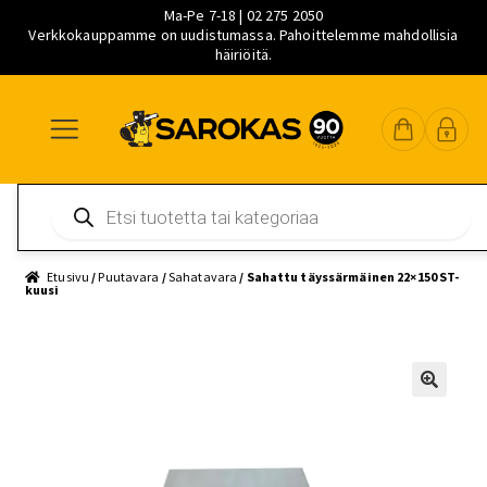
Ma-Pe 7-18 | 02 275 2050
Verkkokauppamme on uudistumassa. Pahoittelemme mahdollisia
häiriöitä.
Siirry
Siirry
Siirry
navigointiin
sisältöön
pääsisältöön
Products
search
Etusivu
/
Puutavara
/
Sahatavara
/ Sahattu täyssärmäinen 22×150 ST-
kuusi