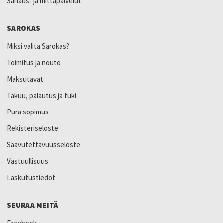
Sahaus- ja mittapalvelut
SAROKAS
Miksi valita Sarokas?
Toimitus ja nouto
Maksutavat
Takuu, palautus ja tuki
Pura sopimus
Rekisteriseloste
Saavutettavuusseloste
Vastuullisuus
Laskutustiedot
SEURAA MEITÄ
Facebook