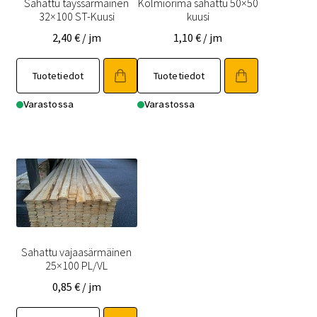
Sahattu täyssärmäinen
Kolmiorima sahattu 50×50
32×100 ST-Kuusi
kuusi
2,40
€
/ jm
1,10
€
/ jm
Tuotetiedot
Tuotetiedot
Varastossa
Varastossa
Sahattu vajaasärmäinen
25×100 PL/VL
0,85
€
/ jm