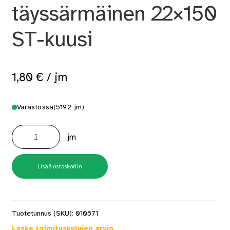
täyssärmäinen 22×150
ST-kuusi
1,80
€
/ jm
Varastossa
(5192 jm)
Sahattu
täyssärmäinen
jm
22x150
ST-
kuusi
määrä
Lisää ostoskoriin
Tuotetunnus (SKU):
010571
Laske toimituskulujen arvio