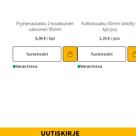
Pyyhenaulakko 2-koukkuinen
Kattokoukku 50mm sinkitty 
valkoinen 95mm
kpl/pss
6,90
€
/ kpl
1,30
€
/ pss
Tuotetiedot
Tuotetiedot
Varastossa
Varastossa
UUTISKIRJE