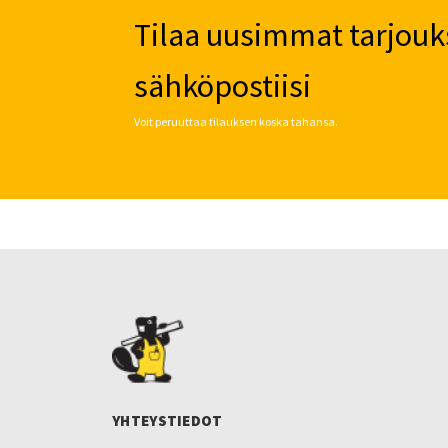
Tilaa uusimmat tarjouk
sähköpostiisi
Voit peruuttaa tilauksen koska tahansa.
YHTEYSTIEDOT