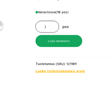
Varastossa
(10 pss)
Saparokoukku
120mm
pss
sinkitty
2
kpl/pss
määrä
Lisää ostoskoriin
Tuotetunnus (SKU):
121109
Laske toimituskulujen arvio