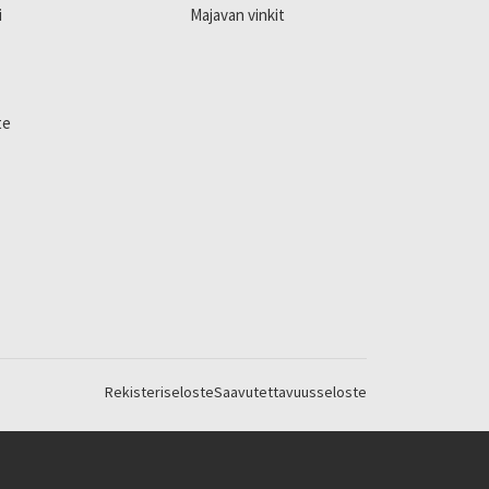
i
Majavan vinkit
te
Rekisteriseloste
Saavutettavuusseloste