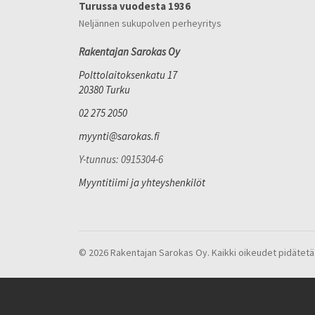
Turussa vuodesta 1936
Neljännen sukupolven perheyritys
Rakentajan Sarokas Oy
Polttolaitoksenkatu 17
20380 Turku
02 275 2050
myynti@sarokas.fi
Y-tunnus: 0915304-6
Myyntitiimi ja yhteyshenkilöt
© 2026 Rakentajan Sarokas Oy. Kaikki oikeudet pidätetä