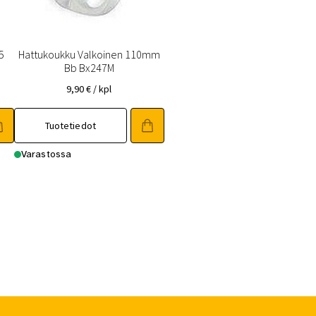
5
Hattukoukku Valkoinen 110mm
Bb Bx247M
9,90
€
/ kpl
Tuotetiedot
Varastossa