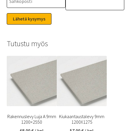
Tutustu myös
Rakennuslevy Luja A 9mm
Kiukaantaustalevy 9mm
1200×2550
1200X1275
68,00
€
/ kpl
57,00
€
/ kpl