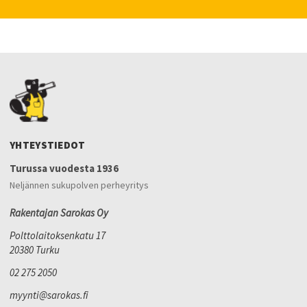
YHTEYSTIEDOT
Turussa vuodesta 1936
Neljännen sukupolven perheyritys
Rakentajan Sarokas Oy
Polttolaitoksenkatu 17
20380 Turku
02 275 2050
myynti@sarokas.fi