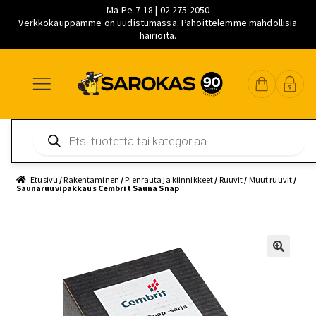
Ma-Pe 7-18 | 02 275 2050
Verkkokauppamme on uudistumassa. Pahoittelemme mahdollisia
häiriöitä.
Siirry
Siirry
Siirry
navigointiin
sisältöön
pääsisältöön
Products
search
Etusivu
/
Rakentaminen
/
Pienrauta ja kiinnikkeet
/
Ruuvit
/
Muut ruuvit
/
Saunaruuvipakkaus Cembrit Sauna Snap