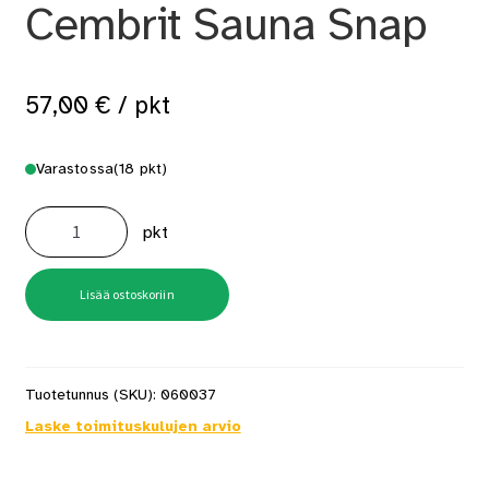
Cembrit Sauna Snap
57,00
€
/ pkt
Varastossa
(18 pkt)
Saunaruuvipakkaus
Cembrit
pkt
Sauna
Snap
määrä
Lisää ostoskoriin
Tuotetunnus (SKU):
060037
Laske toimituskulujen arvio