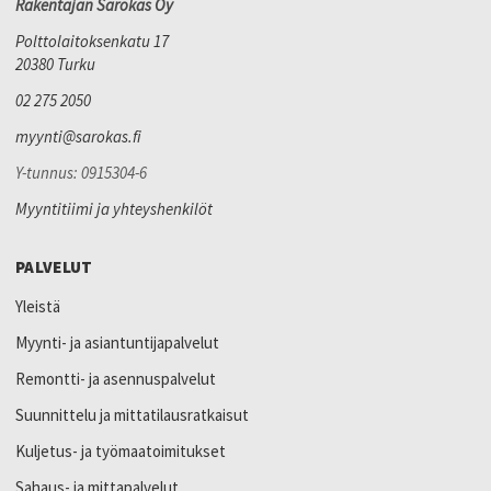
Rakentajan Sarokas Oy
Polttolaitoksenkatu 17
20380 Turku
02 275 2050
myynti@sarokas.fi
Y-tunnus: 0915304-6
Myyntitiimi ja yhteyshenkilöt
PALVELUT
Yleistä
Myynti- ja asiantuntijapalvelut
Remontti- ja asennuspalvelut
Suunnittelu ja mittatilausratkaisut
Kuljetus- ja työmaatoimitukset
Sahaus- ja mittapalvelut