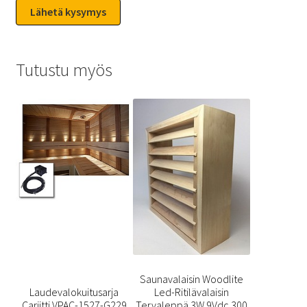
Tutustu myös
Saunavalaisin Woodlite
Laudevalokuitusarja
Led-Ritilävalaisin
Cariitti VPAC-1527-G229
Tervaleppä 3W 9Vdc 300