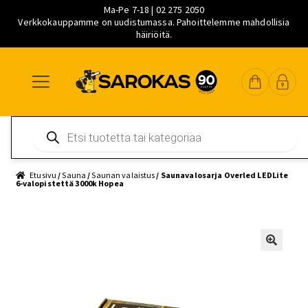
Ma-Pe 7-18 | 02 275 2050
Verkkokauppamme on uudistumassa. Pahoittelemme mahdollisia
häiriöitä.
Siirry
Siirry
Siirry
navigointiin
sisältöön
pääsisältöön
Products
search
Etusivu
/
Sauna
/
Saunan valaistus
/ Saunavalosarja Overled LEDLite
6-valopistettä 3000k Hopea