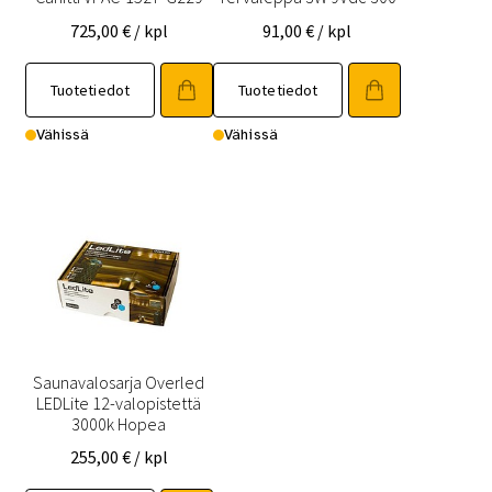
725,00
€
/ kpl
91,00
€
/ kpl
Tuotetiedot
Tuotetiedot
Vähissä
Vähissä
Saunavalosarja Overled
LEDLite 12-valopistettä
3000k Hopea
255,00
€
/ kpl