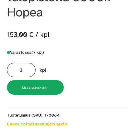
Hopea
153,00
€
/ kpl
Varastossa
(7 kpl)
Saunavalosarja
Overled
kpl
LEDLite
6-
valopistettä
3000k
Hopea
Lisää ostoskoriin
määrä
Tuotetunnus (SKU):
170084
Laske toimituskulujen arvio