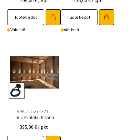
209,00
€
/ kpl
135,00
€
/ kpl
Tuotetiedot
Tuotetiedot
Vähissä
Vähissä
VPAC-1527-G211
Laudevalokuitusarja
395,00
€
/ pkt