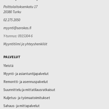
Polttolaitoksenkatu 17
20380 Turku
02 275 2050
myynti@sarokas.fi
Y-tunnus: 0915304-6
Myyntitiimi ja yhteyshenkilöt
PALVELUT
Yleistä
Myynti- ja asiantuntijapalvelut
Remontti- ja asennuspalvelut
Suunnittelu ja mittatilausratkaisut
Kuljetus- ja työmaatoimitukset
Sahaus- ja mittapalvelut