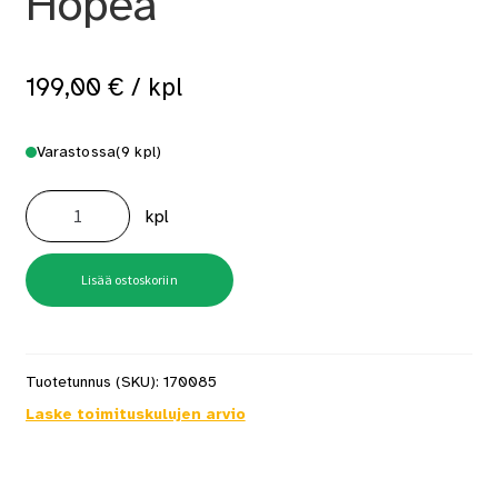
Hopea
199,00
€
/ kpl
Varastossa
(9 kpl)
Saunavalosarja
Overled
kpl
LEDLite
9-
valopistettä
3000k
Hopea
Lisää ostoskoriin
määrä
Tuotetunnus (SKU):
170085
Laske toimituskulujen arvio