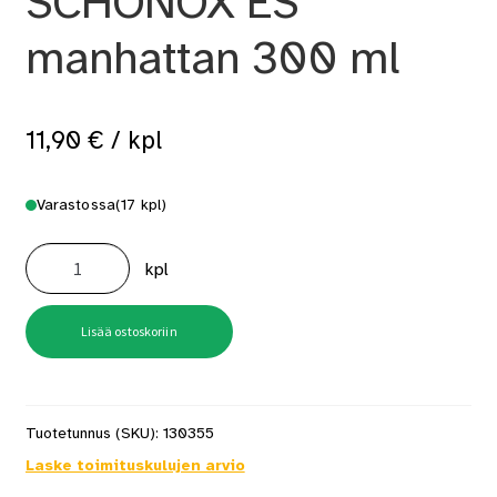
SCHÖNOX ES
manhattan 300 ml
11,90
€
/ kpl
Varastossa
(17 kpl)
Silkonisaumamassa
SCHÖNOX
kpl
ES
manhattan
300
ml
määrä
Lisää ostoskoriin
Tuotetunnus (SKU):
130355
Laske toimituskulujen arvio