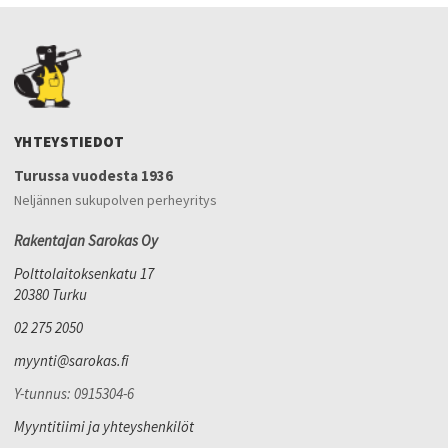
YHTEYSTIEDOT
Turussa vuodesta 1936
Neljännen sukupolven perheyritys
Rakentajan Sarokas Oy
Polttolaitoksenkatu 17
20380 Turku
02 275 2050
myynti@sarokas.fi
Y-tunnus: 0915304-6
Myyntitiimi ja yhteyshenkilöt