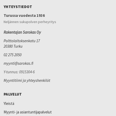
YHTEYSTIEDOT
Turussa vuodesta 1936
Neljännen sukupolven perheyritys
Rakentajan Sarokas Oy
Polttolaitoksenkatu 17
20380 Turku
02 275 2050
myynti@sarokas.fi
Y-tunnus: 0915304-6
Myyntitiimi ja yhteyshenkilöt
PALVELUT
Yleistä
Myynti- ja asiantuntijapalvelut