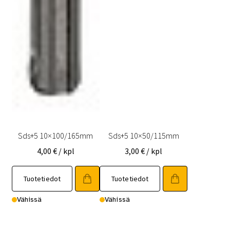
Sds+5 10×100/165mm
Sds+5 10×50/115mm
4,00
€
/ kpl
3,00
€
/ kpl
Tuotetiedot
Tuotetiedot
Vähissä
Vähissä