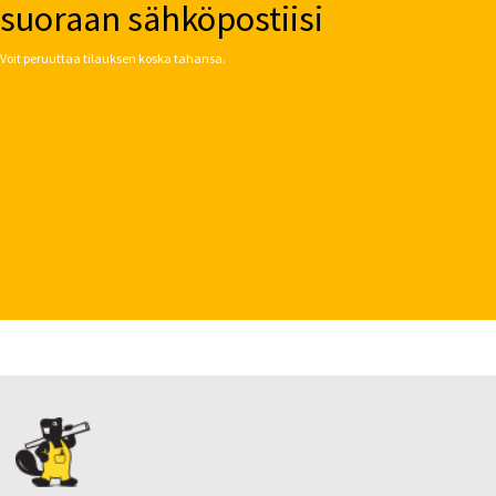
suoraan sähköpostiisi
Voit peruuttaa tilauksen koska tahansa.