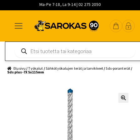
Ma-Pe 7-18, La 9-14 | 02 275 2050
Siirry
Siirry
Siirry
navigointiin
sisältöön
pääsisältöön
Products
search
Etusivu
/
Työkalut
/
Sähkötyökalujen terät ja tarvikkeet
/
Sds-poranterät
/
Sds plus-7X 5x115mm