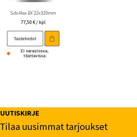
Sds-Max 8X 22x320mm
77,50
€
/ kpl
Tuotetiedot
Ei varastossa,
tilattavissa
UUTISKIRJE
Tilaa uusimmat tarjoukset