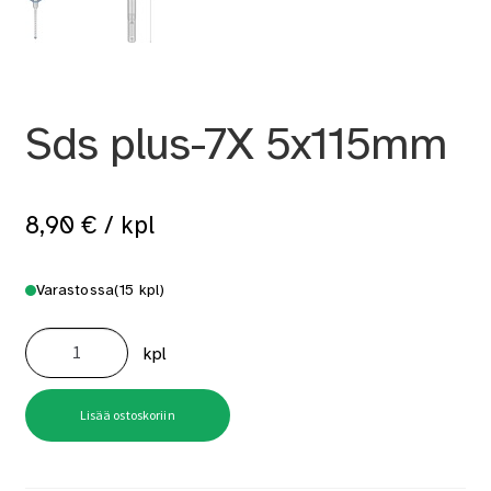
Sds plus-7X 5x115mm
8,90
€
/ kpl
Varastossa
(15 kpl)
Sds
plus-
kpl
7X
5x115mm
määrä
Lisää ostoskoriin