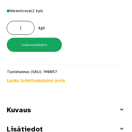
Varastossa
(2 kpl)
Senco
Pikku
kpl
Kompressori
AC4504
määrä
Lisää ostoskoriin
Tuotetunnus (SKU):
190057
Laske toimituskulujen arvio
Kuvaus
Lisätiedot