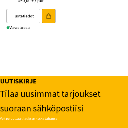
450,00
€
/ pkt
Tuotetiedot
Varastossa
UUTISKIRJE
Tilaa uusimmat tarjoukset
suoraan sähköpostiisi
Voit peruuttaa tilauksen koska tahansa.