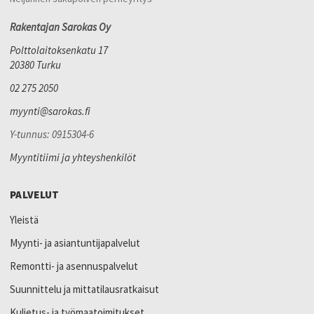
Rakentajan Sarokas Oy
Polttolaitoksenkatu 17
20380 Turku
02 275 2050
myynti@sarokas.fi
Y-tunnus: 0915304-6
Myyntitiimi ja yhteyshenkilöt
PALVELUT
Yleistä
Myynti- ja asiantuntijapalvelut
Remontti- ja asennuspalvelut
Suunnittelu ja mittatilausratkaisut
Kuljetus- ja työmaatoimitukset