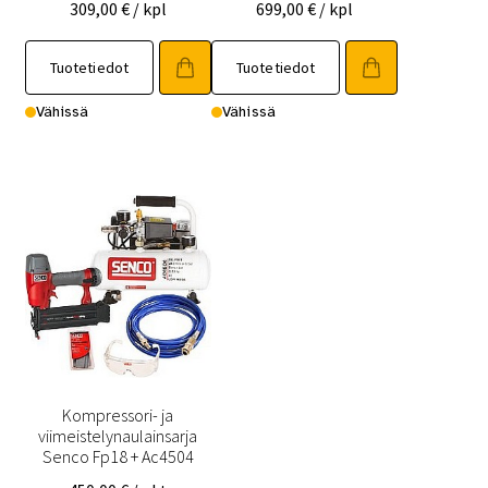
309,00
€
/ kpl
699,00
€
/ kpl
Tuotetiedot
Tuotetiedot
Vähissä
Vähissä
Kompressori- ja
viimeistelynaulainsarja
Senco Fp18 + Ac4504