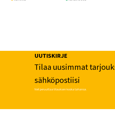
UUTISKIRJE
Tilaa uusimmat tarjouk
sähköpostiisi
Voit peruuttaa tilauksen koska tahansa.