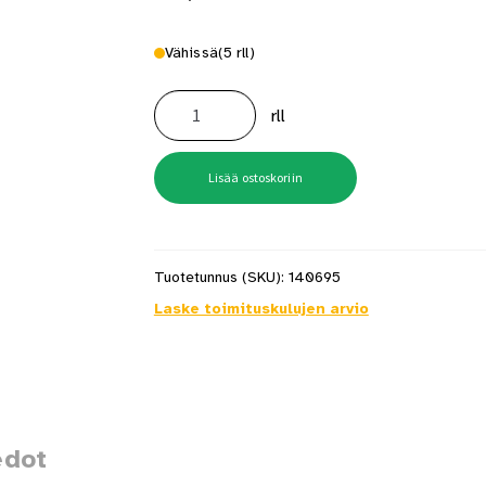
Vähissä
(5 rll)
Sidevanne
40x2
rll
mm
25M
määrä
Lisää ostoskoriin
Tuotetunnus (SKU):
140695
Laske toimituskulujen arvio
edot