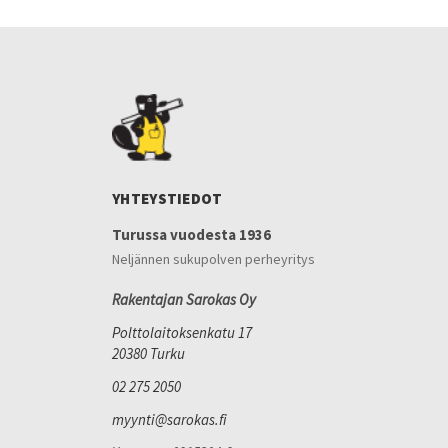
YHTEYSTIEDOT
Turussa vuodesta 1936
Neljännen sukupolven perheyritys
Rakentajan Sarokas Oy
Polttolaitoksenkatu 17
20380 Turku
02 275 2050
myynti@sarokas.fi