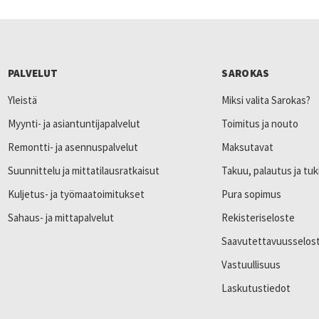
PALVELUT
SAROKAS
Yleistä
Miksi valita Sarokas?
Myynti- ja asiantuntijapalvelut
Toimitus ja nouto
Remontti- ja asennuspalvelut
Maksutavat
Suunnittelu ja mittatilausratkaisut
Takuu, palautus ja tuk
Kuljetus- ja työmaatoimitukset
Pura sopimus
Sahaus- ja mittapalvelut
Rekisteriseloste
Saavutettavuusselos
Vastuullisuus
Laskutustiedot