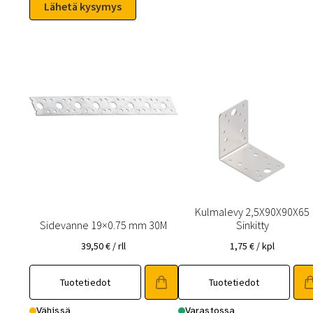
Kulmalevy 2,5X90X90X65
Sidevanne 19×0.75 mm 30M
Sinkitty
39,50
€
/ rll
1,75
€
/ kpl
Tuotetiedot
Tuotetiedot
Vähissä
Varastossa