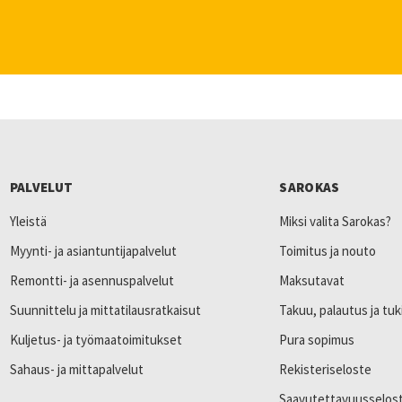
PALVELUT
SAROKAS
Yleistä
Miksi valita Sarokas?
Myynti- ja asiantuntijapalvelut
Toimitus ja nouto
Remontti- ja asennuspalvelut
Maksutavat
Suunnittelu ja mittatilausratkaisut
Takuu, palautus ja tuk
Kuljetus- ja työmaatoimitukset
Pura sopimus
Sahaus- ja mittapalvelut
Rekisteriseloste
Saavutettavuusselos