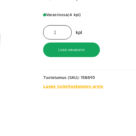
Varastossa
(4 kpl)
Sisalköysi
10mm
kpl
x
15m
natural
määrä
Lisää ostoskoriin
Tuotetunnus (SKU):
150895
Laske toimituskulujen arvio