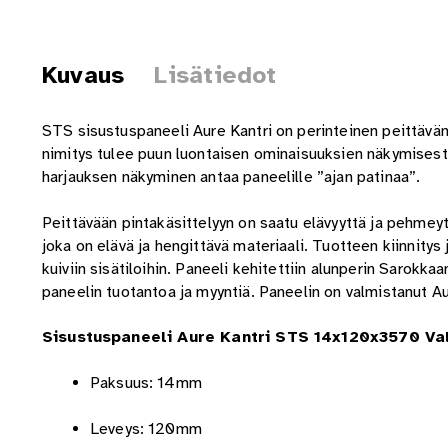
Kuvaus
Lisätiedot
STS sisustuspaneeli Aure Kantri on perinteinen peittävän 
nimitys tulee puun luontaisen ominaisuuksien näkymisest
harjauksen näkyminen antaa paneelille ”ajan patinaa”.
Peittävään pintakäsittelyyn on saatu elävyyttä ja pehmeyt
joka on elävä ja hengittävä materiaali. Tuotteen kiinnitys
kuiviin sisätiloihin. Paneeli kehitettiin alunperin Sarok
paneelin tuotantoa ja myyntiä. Paneelin on valmistanut A
Sisustuspaneeli Aure Kantri STS 14x120x3570 Val
Paksuus: 14mm
Leveys: 120mm