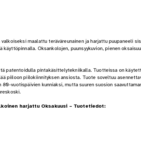
valkoiseksi maalattu teräväreunainen ja harjattu puupaneeli sis
ä käyttöpinnalla. Oksankolojen, puunsyykuvion, pienen oksaisu
tä patentoidulla pintakäsittelytekniikalla. Tuotteissa on käytet
 jää piiloon piilokiinnityksen ansiosta. Tuote soveltuu asennett
kaan 80-vuotispäivien kunniaksi, mutta suuren suosion saavuttam
ureskoski.
koinen harjattu Oksakuusi – Tuotetiedot: