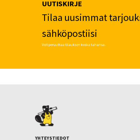
UUTISKIRJE
Tilaa uusimmat tarjouk
sähköpostiisi
Voit peruuttaa tilauksen koska tahansa.
YHTEYSTIEDOT