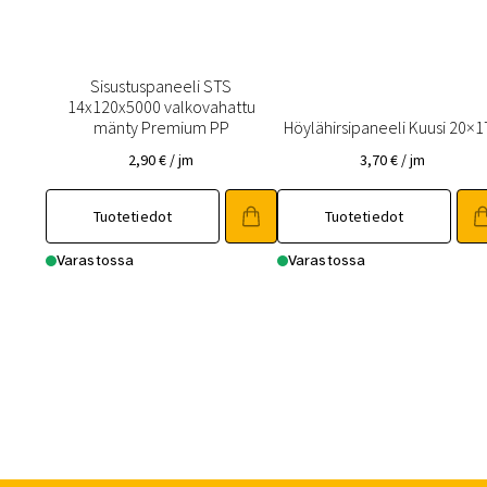
Sisustuspaneeli STS
14x120x5000 valkovahattu
mänty Premium PP
Höylähirsipaneeli Kuusi 20×1
2,90
€
/ jm
3,70
€
/ jm
Tuotetiedot
Tuotetiedot
Varastossa
Varastossa