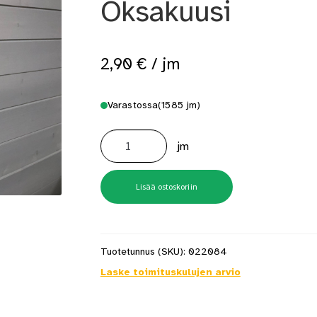
Oksakuusi
2,90
€
/ jm
Varastossa
(1585 jm)
Sisustuspaneeli
Aure
jm
Kantri
STS
14x120x3570
Valkoinen
harjattu
Lisää ostoskoriin
Oksakuusi
määrä
Tuotetunnus (SKU):
022084
Laske toimituskulujen arvio