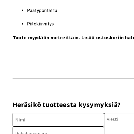
Päätypontattu
Piilokiinnitys
Tuote myydään metreittäin. Lisää ostoskoriin ha
Heräsikö tuotteesta kysymyksiä?