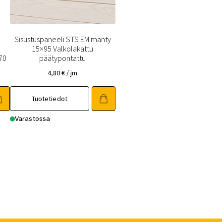
Sisustuspaneeli STS EM mänty
15×95 Valkolakattu
70
päätypontattu
4,80
€
/ jm
Tuotetiedot
Varastossa