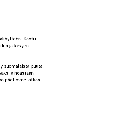
äkäyttöön. Kantri
uden ja kevyen
ty suomalaista puuta,
avaksi ainoastaan
ana päätimme jatkaa