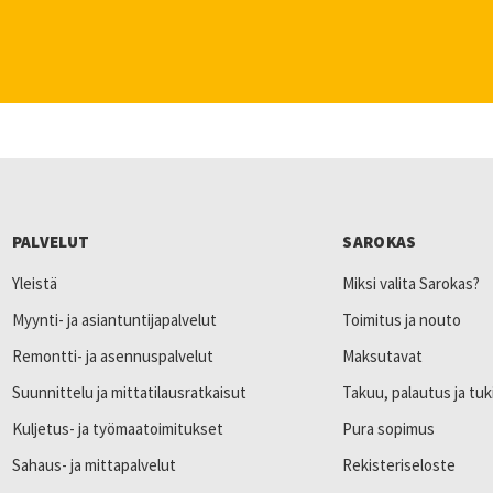
PALVELUT
SAROKAS
Yleistä
Miksi valita Sarokas?
Myynti- ja asiantuntijapalvelut
Toimitus ja nouto
Remontti- ja asennuspalvelut
Maksutavat
Suunnittelu ja mittatilausratkaisut
Takuu, palautus ja tuk
Kuljetus- ja työmaatoimitukset
Pura sopimus
Sahaus- ja mittapalvelut
Rekisteriseloste