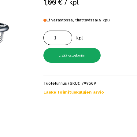
1,00
€
/ kpl
 saat saunan puupinnat taas siisteiksi
Usein kysytyt kysymykset 
Ei varastossa, tilattavissa
(0 kpl)
Saippuakori
Sideline
kpl
Kromi
määrä
Lisää ostoskoriin
Tuotetunnus (SKU):
799569
Laske toimituskulujen arvio