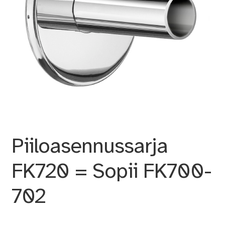
Piiloasennussarja
FK720 = Sopii FK700-
702