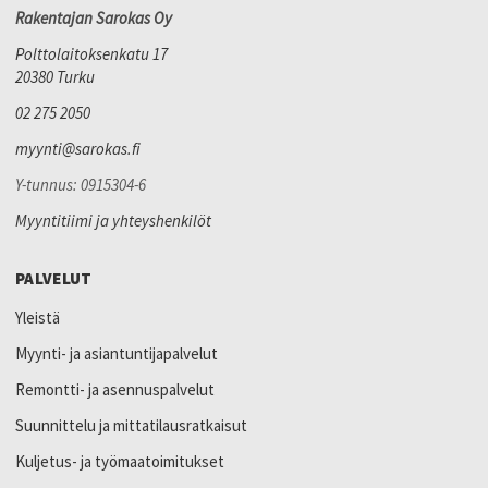
Rakentajan Sarokas Oy
Polttolaitoksenkatu 17
20380 Turku
02 275 2050
myynti@sarokas.fi
Y-tunnus: 0915304-6
Myyntitiimi ja yhteyshenkilöt
PALVELUT
Yleistä
Myynti- ja asiantuntijapalvelut
Remontti- ja asennuspalvelut
Suunnittelu ja mittatilausratkaisut
Kuljetus- ja työmaatoimitukset