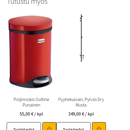
Tutustu myös
Poljinroskis Outline
Pyyhekuivain, Pylväs Dry
Punainen
Musta
55,00
€
/ kpl
349,00
€
/ kpl
Tuotetiedot
Tuotetiedot