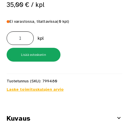
35,00
€
/ kpl
Ei varastossa, tilattavissa
(0 kpl)
Piiloasennussarja
FK720
kpl
=
Sopii
FK700-
702
määrä
Lisää ostoskoriin
Tuotetunnus (SKU):
799480
Laske toimituskulujen arvio
Kuvaus