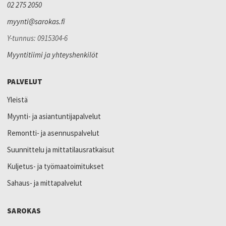
02 275 2050
myynti@sarokas.fi
Y-tunnus: 0915304-6
Myyntitiimi ja yhteyshenkilöt
PALVELUT
Yleistä
Myynti- ja asiantuntijapalvelut
Remontti- ja asennuspalvelut
Suunnittelu ja mittatilausratkaisut
Kuljetus- ja työmaatoimitukset
Sahaus- ja mittapalvelut
SAROKAS