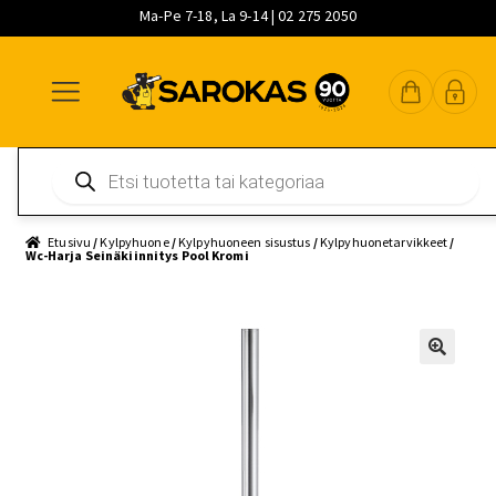
Ma-Pe 7-18, La 9-14 | 02 275 2050
Siirry
Siirry
Siirry
navigointiin
sisältöön
pääsisältöön
Products
search
Etusivu
/
Kylpyhuone
/
Kylpyhuoneen sisustus
/
Kylpyhuonetarvikkeet
/
Wc-Harja Seinäkiinnitys Pool Kromi