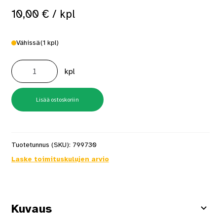
10,00
€
/ kpl
Vähissä
(1 kpl)
Wc-
Harja
kpl
Seinäkiinnitys
Pool
Kromi
määrä
Lisää ostoskoriin
Tuotetunnus (SKU):
799730
Laske toimituskulujen arvio
Kuvaus