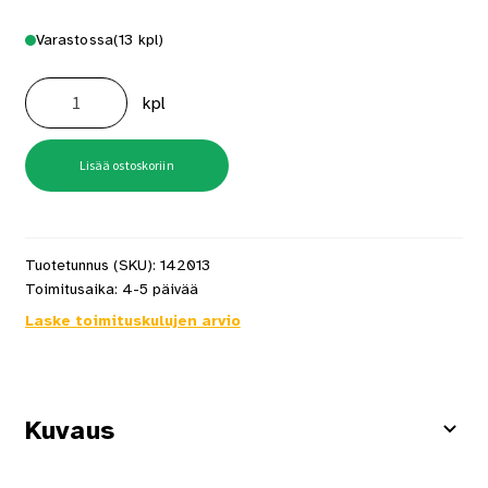
Varastossa
(13 kpl)
So-
Vedin
kpl
807/58
Hiilenharmaa
määrä
Lisää ostoskoriin
Tuotetunnus (SKU):
142013
Toimitusaika:
4-5 päivää
Laske toimituskulujen arvio
Kuvaus