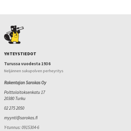
YHTEYSTIEDOT
Turussa vuodesta 1936
Neljännen sukupolven perheyritys
Rakentajan Sarokas Oy
Polttolaitoksenkatu 17
20380 Turku
02 275 2050
myynti@sarokas.fi
Y-tunnus: 0915304-6