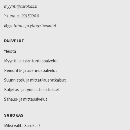
myynti@sarokas.fi
Y-tunnus: 0915304-6
Myyntitiimi ja yhteyshenkilöt
PALVELUT
Yleistä
Myynti- ja asiantuntijapalvelut
Remontti- ja asennuspalvelut
Suunnittelu ja mittatilausratkaisut
Kuljetus- ja työmaatoimitukset
Sahaus- ja mittapalvelut
SAROKAS
Miksi valita Sarokas?