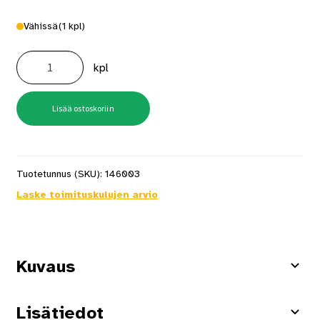
Vähissä
(1 kpl)
Rullamitta
Stanley
kpl
8m
Powerlock
määrä
Lisää ostoskoriin
Tuotetunnus (SKU):
146003
Laske toimituskulujen arvio
Kuvaus
Lisätiedot