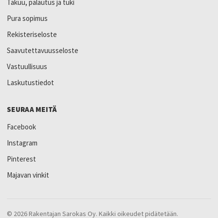
Takuu, palautus ja tuki
Pura sopimus
Rekisteriseloste
Saavutettavuusseloste
Vastuullisuus
Laskutustiedot
SEURAA MEITÄ
Facebook
Instagram
Pinterest
Majavan vinkit
© 2026 Rakentajan Sarokas Oy. Kaikki oikeudet pidätetään.