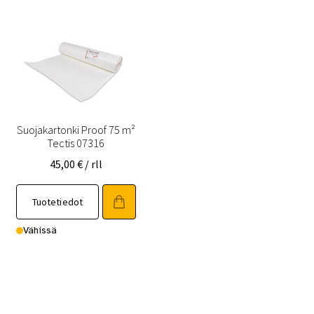
Suojakartonki Proof 75 m²
Tectis 07316
45,00
€
/ rll
Tuotetiedot
Vähissä