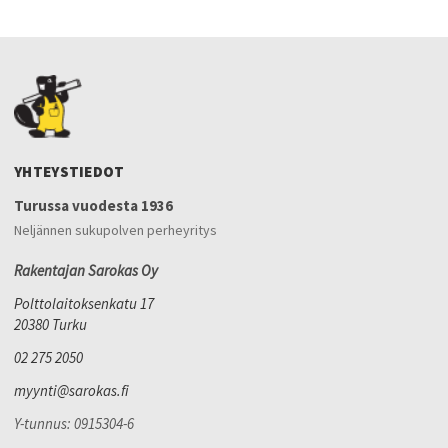
YHTEYSTIEDOT
Turussa vuodesta 1936
Neljännen sukupolven perheyritys
Rakentajan Sarokas Oy
Polttolaitoksenkatu 17
20380 Turku
02 275 2050
myynti@sarokas.fi
Y-tunnus: 0915304-6