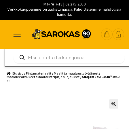
Ma-Pe 7-18 | 02 275 2050
Verkkokauppamme on uudistumassa. Pahoittelemme mahdollisia
häiriöitä.
Siirry
Siirry
Siirry
navigointiin
sisältöön
pääsisältöön
Products
search
Etusivu
/
Pintamateriaalit
/
Maalit ja maalaustyövälineet
/
Maalaustarvikkeet
/
Maalarinteipit ja suojaukset
/ Suojamuovi 100m² 2×50
m