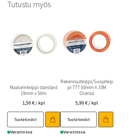
Tutustu myös
Rakennusteippi/Suojateip
Maalarinteippi standard
pi 777 50mm X 33M
19mm x 50m
Oranssi
1,50
€
/ kpl
5,90
€
/ kpl
Tuotetiedot
Tuotetiedot
Varastossa
Varastossa