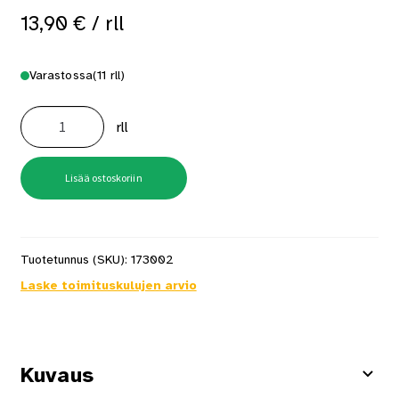
13,90
€
/ rll
Varastossa
(11 rll)
Suojamuovi
100m²
rll
2x50
m
määrä
Lisää ostoskoriin
Tuotetunnus (SKU):
173002
Laske toimituskulujen arvio
Kuvaus