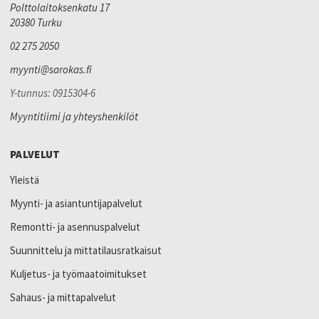
Polttolaitoksenkatu 17
20380 Turku
02 275 2050
myynti@sarokas.fi
Y-tunnus: 0915304-6
Myyntitiimi ja yhteyshenkilöt
PALVELUT
Yleistä
Myynti- ja asiantuntijapalvelut
Remontti- ja asennuspalvelut
Suunnittelu ja mittatilausratkaisut
Kuljetus- ja työmaatoimitukset
Sahaus- ja mittapalvelut