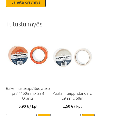
Tutustu myös
Rakennusteippi/Suojateip
pi 777 50mm X 33M
Maalarinteippi standard
Oranssi
19mm x 50m
5,90
€
/ kpl
1,50
€
/ kpl