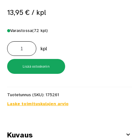
13,95
€
/ kpl
Varastossa
(72 kpl)
Suojamuovi
maalarinteipillä
kpl
2700mm
x
20
m
määrä
Lisää ostoskoriin
Tuotetunnus (SKU):
175261
Laske toimituskulujen arvio
Kuvaus