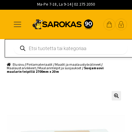
Ma-Pe 7-18, La 9-14 | 02 275 2050
Siirry
Siirry
Siirry
navigointiin
sisältöön
pääsisältöön
Products
search
Etusivu
/
Pintamateriaalit
/
Maalit ja maalaustyövälineet
/
Maalaustarvikkeet
/
Maalarinteipit ja suojaukset
/ Suojamuovi
maalarinteipillä 2700mm x 20 m