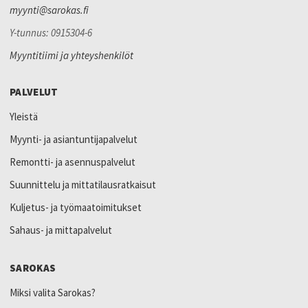
myynti@sarokas.fi
Y-tunnus: 0915304-6
Myyntitiimi ja yhteyshenkilöt
PALVELUT
Yleistä
Myynti- ja asiantuntijapalvelut
Remontti- ja asennuspalvelut
Suunnittelu ja mittatilausratkaisut
Kuljetus- ja työmaatoimitukset
Sahaus- ja mittapalvelut
SAROKAS
Miksi valita Sarokas?