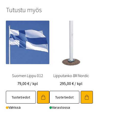
Tutustu myös
Suomen Lippu 012
Lipputanko 8M Nordic
79,00
€
/ kpl
295,00
€
/ kpl
Tuotetiedot
Tuotetiedot
Vähissä
Varastossa