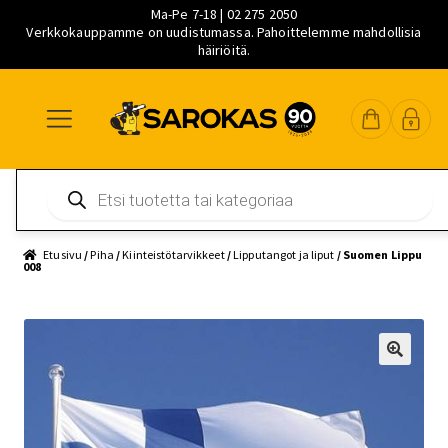
Ma-Pe 7-18 | 02 275 2050
Verkkokauppamme on uudistumassa. Pahoittelemme mahdollisia
häiriöitä.
Siirry
Siirry
Siirry
navigointiin
sisältöön
pääsisältöön
Products
search
Etusivu
/
Piha
/
Kiinteistötarvikkeet
/
Lipputangot ja liput
/ Suomen Lippu
008