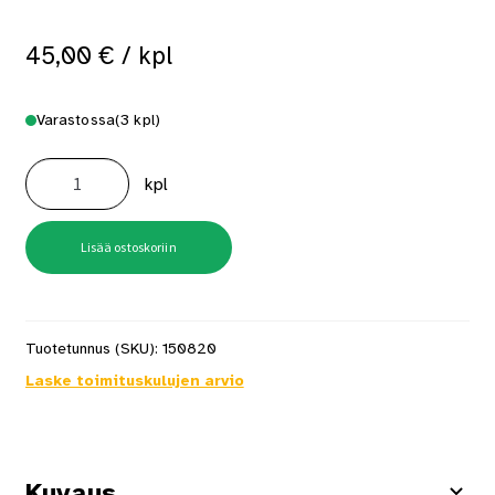
45,00
€
/ kpl
Varastossa
(3 kpl)
Suomen
Lippu
kpl
008
määrä
Lisää ostoskoriin
Tuotetunnus (SKU):
150820
Laske toimituskulujen arvio
Kuvaus