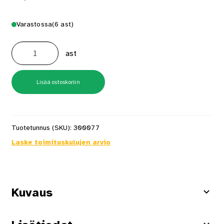
Varastossa
(6 ast)
Talopohjamaali
9
ast
l
Pohjamaali
Airistolle
määrä
Lisää ostoskoriin
Tuotetunnus (SKU):
300077
Laske toimituskulujen arvio
Kuvaus