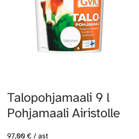
Talopohjamaali 9 l
Pohjamaali Airistolle
97,00
€
/ ast