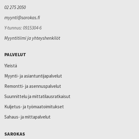
02 275 2050
myynti@sarokas.fi
Y-tunnus: 0915304-6
Myyntitiimi ja yhteyshenkilöt
PALVELUT
Yleistä
Myynti- ja asiantuntijapalvelut
Remontti- ja asennuspalvelut
Suunnittelu ja mittatilausratkaisut
Kuljetus- ja työmaatoimitukset
Sahaus- ja mittapalvelut
SAROKAS