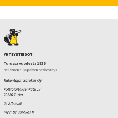
YHTEYSTIEDOT
Turussa vuodesta 1936
Neljännen sukupolven perheyritys
Rakentajan Sarokas Oy
Polttolaitoksenkatu 17
20380 Turku
02 275 2050
myynti@sarokas.fi