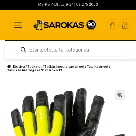
Ma-Pe 7-18, La 9-14 | 02 275 2050
Siirry
Siirry
Siirry
navigointiin
sisältöön
pääsisältöön
Products
search
Etusivu
/
Työkalut
/
Työkäsineet ja suojaimet
/
Talvikäsineet
/
Talvikäsine Tegera 9128 koko 12