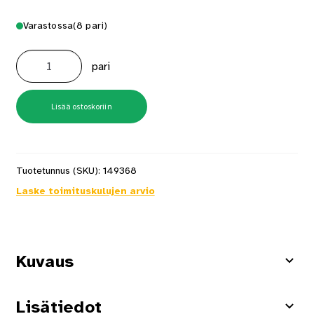
Varastossa
(8 pari)
Talvikäsine
Tegera
pari
9128
koko
12
määrä
Lisää ostoskoriin
Tuotetunnus (SKU):
149368
Laske toimituskulujen arvio
Kuvaus
Lisätiedot