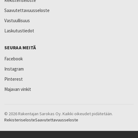
Rekisteriseloste
Saavutettavuusseloste
Vastuullisuus
Laskutustiedot
SEURAA MEITÄ
Facebook
Instagram
Pinterest
Majavan vinkit
© 2026 Rakentajan Sarokas Oy. Kaikki oikeudet pidätetään.
Rekisteriseloste
Saavutettavuusseloste