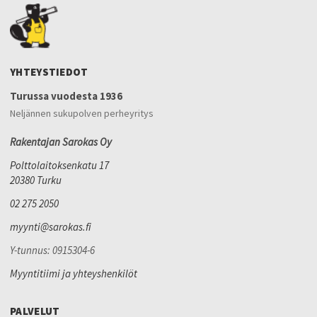
YHTEYSTIEDOT
Turussa vuodesta 1936
Neljännen sukupolven perheyritys
Rakentajan Sarokas Oy
Polttolaitoksenkatu 17
20380 Turku
02 275 2050
myynti@sarokas.fi
Y-tunnus: 0915304-6
Myyntitiimi ja yhteyshenkilöt
PALVELUT