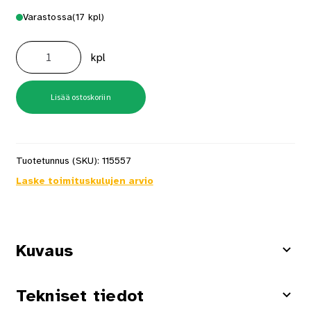
Varastossa
(17 kpl)
Tammi
Pv
kpl
21x95x2450
määrä
Lisää ostoskoriin
Tuotetunnus (SKU):
115557
Laske toimituskulujen arvio
Kuvaus
Tekniset tiedot