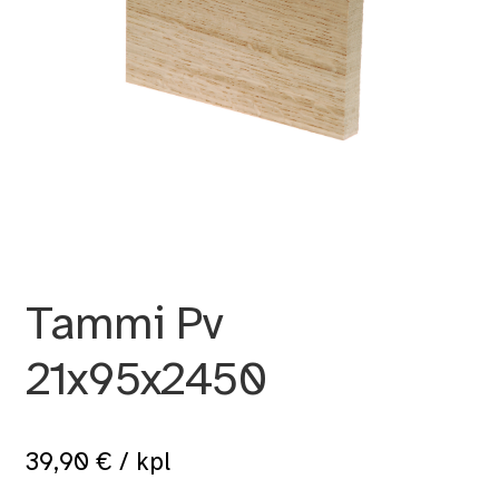
Tammi Pv
21x95x2450
39,90
€
/ kpl