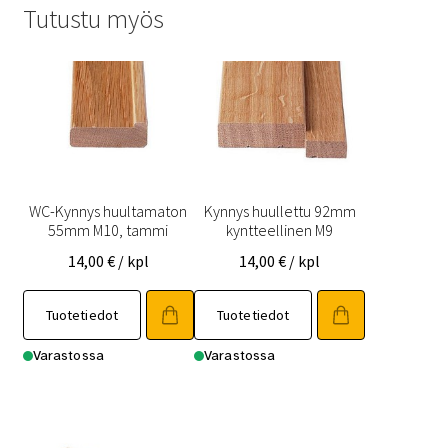
Tutustu myös
WC-Kynnys huultamaton
Kynnys huullettu 92mm
55mm M10, tammi
kyntteellinen M9
14,00
€
/ kpl
14,00
€
/ kpl
Tuotetiedot
Tuotetiedot
Varastossa
Varastossa