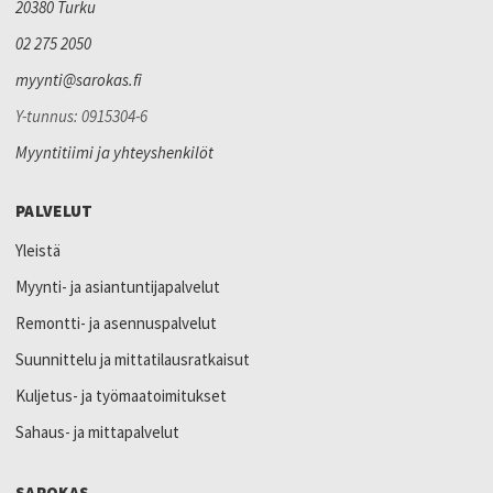
20380 Turku
02 275 2050
myynti@sarokas.fi
Y-tunnus: 0915304-6
Myyntitiimi ja yhteyshenkilöt
PALVELUT
Yleistä
Myynti- ja asiantuntijapalvelut
Remontti- ja asennuspalvelut
Suunnittelu ja mittatilausratkaisut
Kuljetus- ja työmaatoimitukset
Sahaus- ja mittapalvelut
SAROKAS