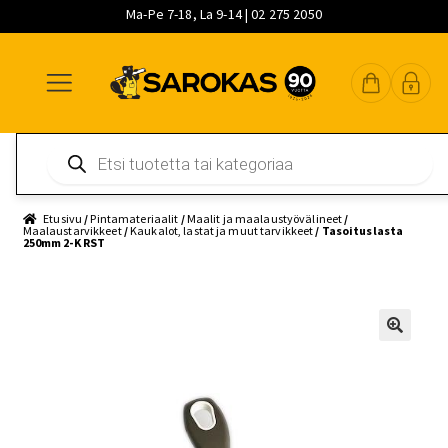
Ma-Pe 7-18, La 9-14 | 02 275 2050
Siirry
Siirry
Siirry
navigointiin
sisältöön
pääsisältöön
Products
search
Etusivu
/
Pintamateriaalit
/
Maalit ja maalaustyövälineet
/
Maalaustarvikkeet
/
Kaukalot, lastat ja muut tarvikkeet
/ Tasoituslasta
250mm 2-K RST