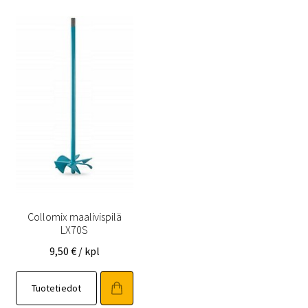
Collomix maalivispilä
LX70S
9,50
€
/ kpl
Tuotetiedot