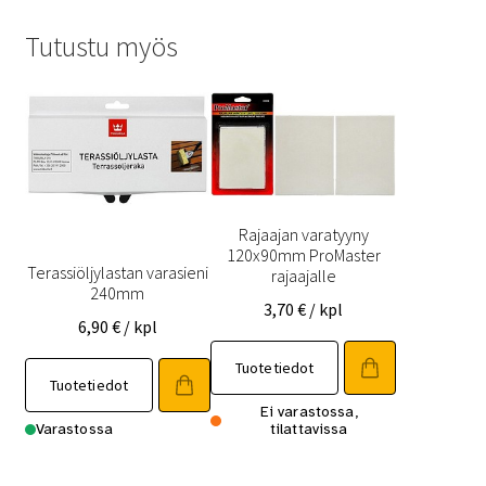
Tutustu myös
Rajaajan varatyyny
120x90mm ProMaster
Terassiöljylastan varasieni
rajaajalle
240mm
3,70
€
/ kpl
6,90
€
/ kpl
Tuotetiedot
Tuotetiedot
Ei varastossa,
Varastossa
tilattavissa