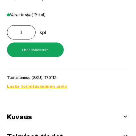
Varastossa
(19 kpl)
Tasoituslasta
250mm
kpl
2-
K
RST
määrä
Lisää ostoskoriin
Tuotetunnus (SKU):
175112
Laske toimituskulujen arvio
Kuvaus