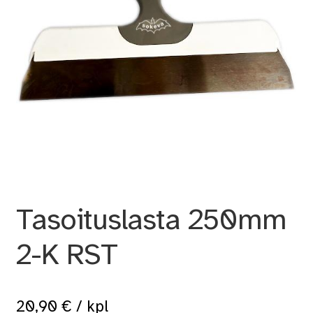
Tasoituslasta 250mm
2-K RST
20,90
€
/ kpl