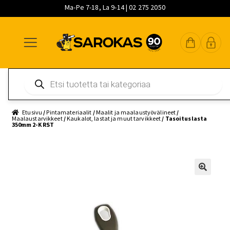
Ma-Pe 7-18, La 9-14 | 02 275 2050
Siirry
Siirry
Siirry
navigointiin
sisältöön
pääsisältöön
Products
search
Etusivu
/
Pintamateriaalit
/
Maalit ja maalaustyövälineet
/
Maalaustarvikkeet
/
Kaukalot, lastat ja muut tarvikkeet
/ Tasoituslasta
350mm 2-K RST