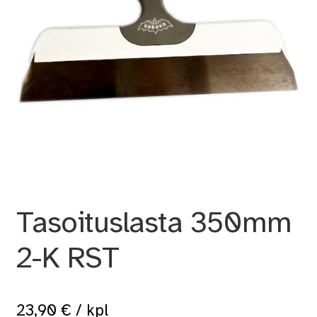
Tasoituslasta 350mm
2-K RST
23,90
€
/ kpl