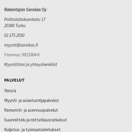
Rakentajan Sarokas Oy
Polttolaitoksenkatu 17
20380 Turku
02 275 2050
myynti@sarokas.fi
Y-tunnus: 0915304-6
Myyntitiimi ja yhteyshenkilöt
PALVELUT
Yleistä
Myynti- ja asiantuntijapalvelut
Remontti- ja asennuspalvelut
Suunnittelu ja mittatilausratkaisut
Kuljetus- ja työmaatoimitukset