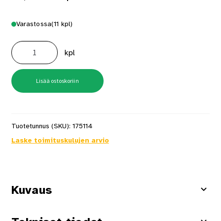
Varastossa
(11 kpl)
Tasoituslasta
350mm
kpl
2-
K
RST
määrä
Lisää ostoskoriin
Tuotetunnus (SKU):
175114
Laske toimituskulujen arvio
Kuvaus