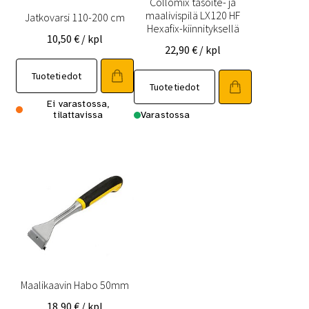
Collomix tasoite- ja
maalivispilä LX120 HF
Jatkovarsi 110-200 cm
Hexafix-kiinnityksellä
10,50
€
/ kpl
22,90
€
/ kpl
Tuotetiedot
Tuotetiedot
Ei varastossa,
tilattavissa
Varastossa
Maalikaavin Habo 50mm
18,90
€
/ kpl