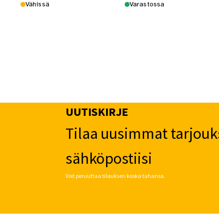
Vähissä
Varastossa
UUTISKIRJE
Tilaa uusimmat tarjouk
sähköpostiisi
Voit peruuttaa tilauksen koska tahansa.