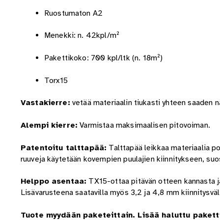
Ruostumaton A2
Menekki: n. 42kpl/m²
Pakettikoko: 700 kpl/ltk (n. 18m²)
Torx15
Vastakierre:
vetää materiaalin tiukasti yhteen saaden nä
Alempi kierre:
Varmistaa maksimaalisen pitovoiman.
Patentoitu talttapää:
Talttapää leikkaa materiaalia po
ruuveja käytetään kovempien puulajien kiinnitykseen, su
Helppo asentaa:
TX15-ottaa pitävän otteen kannasta ja
Lisävarusteena saatavilla myös 3,2 ja 4,8 mm kiinnitysväl
Tuote myydään paketeittain. Lisää haluttu pakett