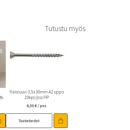
Tutustu myös
Yleisruuvi 3,5x30mm A2 uppo
tk
20kpl/pss FIP
6,50
€
/ pss
Tuotetiedot