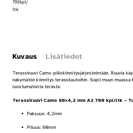
Kuvaus
Lisätiedot
Terassiruuvi Camo-piilokiinnitysjärjestelmään. Ruuvia k
näkymätön kiinnitys terassilautoihin. Sopii muun muassa k
ruostumatonta terästä.
Terassiruuvi Camo 60×4,2 mm A2 700 kpl/ltk – Tu
Paksuus: 4,2mm
Pituus: 60mm