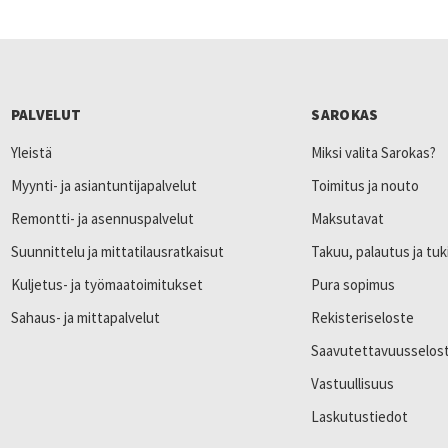
PALVELUT
SAROKAS
Yleistä
Miksi valita Sarokas?
Myynti- ja asiantuntijapalvelut
Toimitus ja nouto
Remontti- ja asennuspalvelut
Maksutavat
Suunnittelu ja mittatilausratkaisut
Takuu, palautus ja tuk
Kuljetus- ja työmaatoimitukset
Pura sopimus
Sahaus- ja mittapalvelut
Rekisteriseloste
Saavutettavuusselos
Vastuullisuus
Laskutustiedot