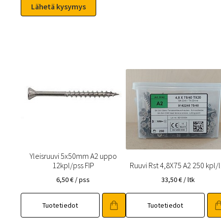
Yleisruuvi 5x50mm A2 uppo
12kpl/pss FIP
Ruuvi Rst 4,8X75 A2 250 kpl/l
6,50
€
/ pss
33,50
€
/ ltk
Tuotetiedot
Tuotetiedot