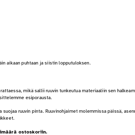
in aikaan puhtaan ja siistin lopputuloksen.
rattaessa, mikä sallii ruuvin tunkeutua materiaaliin sen halke
osittelemme esiporausta.
 suojaa ruuvin pinta. Ruuvinohjaimet molemmissa päissä, asenn
ikkeet.
imäärä ostoskoriin.