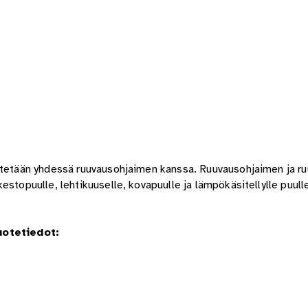
äytetään yhdessä ruuvausohjaimen kanssa. Ruuvausohjaimen ja ru
estopuulle, lehtikuuselle, kovapuulle ja lämpökäsitellylle puull
otetiedot: