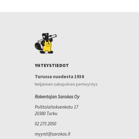
YHTEYSTIEDOT
Turussa vuodesta 1936
Neljännen sukupolven perheyritys
Rakentajan Sarokas Oy
Polttolaitoksenkatu 17
20380 Turku
02 275 2050
myynti@sarokas.fi