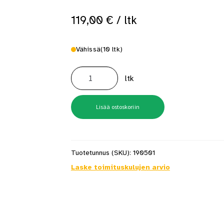
119,00
€
/ ltk
Vähissä
(10 ltk)
Terassiruuvi
Camo
ltk
60x4,2
mm
A2
700kpl/ltk
määrä
Lisää ostoskoriin
Tuotetunnus (SKU):
190501
Laske toimituskulujen arvio