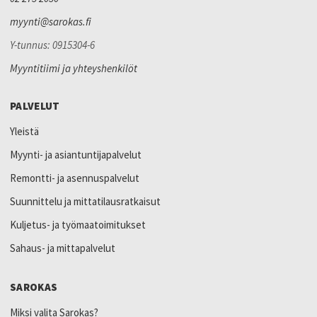
myynti@sarokas.fi
Y-tunnus: 0915304-6
Myyntitiimi ja yhteyshenkilöt
PALVELUT
Yleistä
Myynti- ja asiantuntijapalvelut
Remontti- ja asennuspalvelut
Suunnittelu ja mittatilausratkaisut
Kuljetus- ja työmaatoimitukset
Sahaus- ja mittapalvelut
SAROKAS
Miksi valita Sarokas?