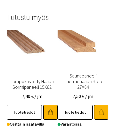
Tutustu myös
Saunapaneeli
Lämpökäsitelty Haapa
Thermohaapa Step
Sormipaneeli 15X82
27×64
7,40
€
/ jm
7,50
€
/ jm
Tällä
Tällä
Tuotetiedot
Tuotetiedot
tuotteella
tuotteella
on
on
Osittain saatavilla
Varastossa
useampi
useampi