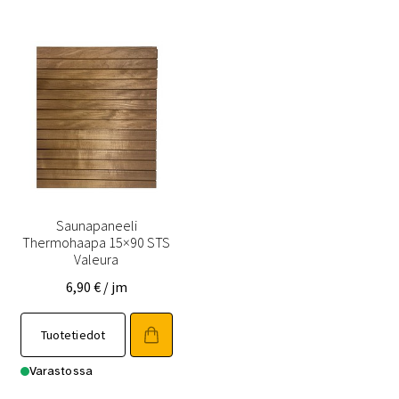
muunnelma.
muunnelma.
Voit
Voit
tehdä
tehdä
valinnat
valinnat
tuotteen
tuotteen
sivulla.
sivulla.
Saunapaneeli
Thermohaapa 15×90 STS
Valeura
6,90
€
/ jm
Tällä
Tuotetiedot
tuotteella
on
Varastossa
useampi