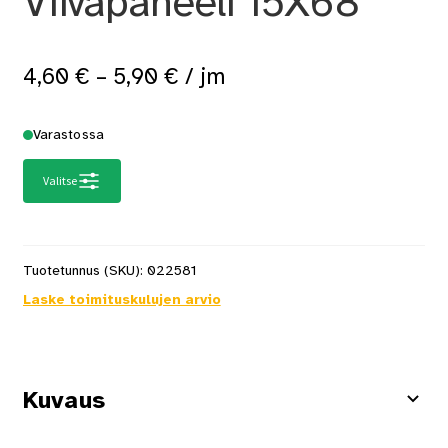
Viivapaneeli 15X68
Hintaluokka:
4,60
€
–
5,90
€
/ jm
4,60 €
Varastossa
-
5,90 €
Valitse
Tuotetunnus (SKU):
022581
Laske toimituskulujen arvio
Kuvaus