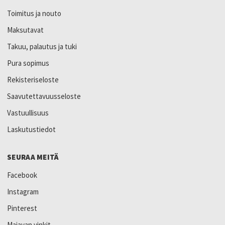
Toimitus ja nouto
Maksutavat
Takuu, palautus ja tuki
Pura sopimus
Rekisteriseloste
Saavutettavuusseloste
Vastuullisuus
Laskutustiedot
SEURAA MEITÄ
Facebook
Instagram
Pinterest
Majavan vinkit