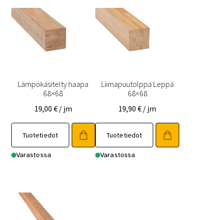
Lämpökäsitelty haapa
Liimapuutolppa Leppä
68×68
68×68
19,00
€
/ jm
19,90
€
/ jm
Tällä
Tällä
Tuotetiedot
Tuotetiedot
tuotteella
tuotteella
on
on
Varastossa
Varastossa
useampi
useampi
muunnelma.
muunnelma.
Voit
Voit
tehdä
tehdä
valinnat
valinnat