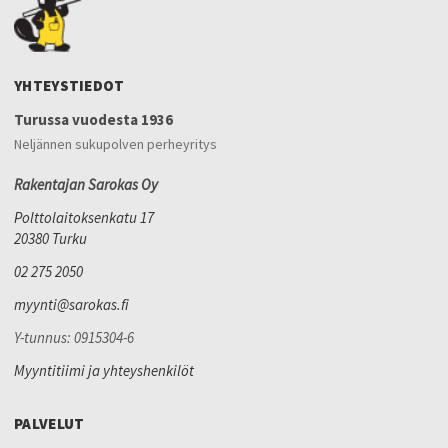
YHTEYSTIEDOT
Turussa vuodesta 1936
Neljännen sukupolven perheyritys
Rakentajan Sarokas Oy
Polttolaitoksenkatu 17
20380 Turku
02 275 2050
myynti@sarokas.fi
Y-tunnus: 0915304-6
Myyntitiimi ja yhteyshenkilöt
PALVELUT