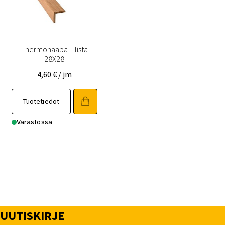
tuotteen
tuotteen
sivulla.
sivulla.
Thermohaapa L-lista
28X28
4,60
€
/ jm
Tällä
Tuotetiedot
tuotteella
on
Varastossa
useampi
muunnelma.
Voit
tehdä
valinnat
tuotteen
sivulla.
UUTISKIRJE