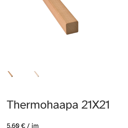
Thermohaapa 21X21
5,60
€
/ jm