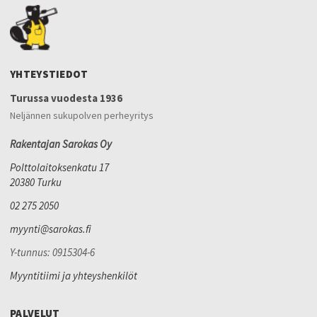
YHTEYSTIEDOT
Turussa vuodesta 1936
Neljännen sukupolven perheyritys
Rakentajan Sarokas Oy
Polttolaitoksenkatu 17
20380 Turku
02 275 2050
myynti@sarokas.fi
Y-tunnus: 0915304-6
Myyntitiimi ja yhteyshenkilöt
PALVELUT