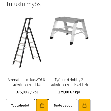
Tutustu myös
Ammattitasotikas AT6 6-
Työpukki Hobby 2-
askelmainen Tikli
askelmainen TP2H Tikli
375,00
€
/ kpl
179,00
€
/ kpl
Tuotetiedot
Tuotetiedot