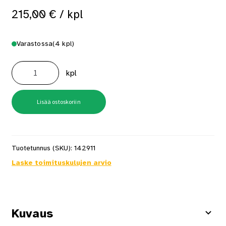
215,00
€
/ kpl
Varastossa
(4 kpl)
Työpukki
Hobby
kpl
3-
askelmainen
TP3H
Tikli
määrä
Lisää ostoskoriin
Tuotetunnus (SKU):
142911
Laske toimituskulujen arvio
Kuvaus