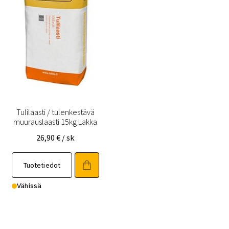
Tulilaasti / tulenkestävä
muurauslaasti 15kg Lakka
26,90
€
/ sk
Tuotetiedot
Vähissä