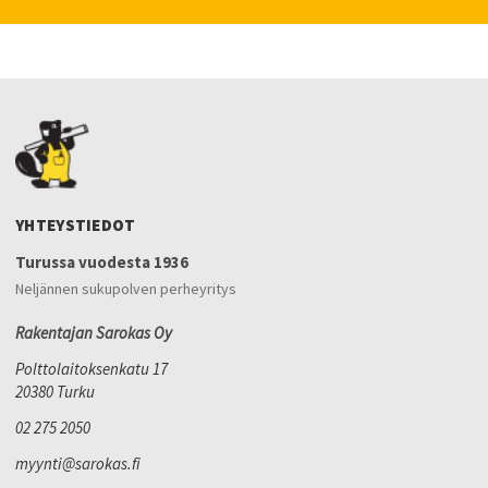
YHTEYSTIEDOT
Turussa vuodesta 1936
Neljännen sukupolven perheyritys
Rakentajan Sarokas Oy
Polttolaitoksenkatu 17
20380 Turku
02 275 2050
myynti@sarokas.fi