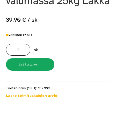
valumassa 25kg Lakka
39,90
€
/ sk
Vähissä
(19 sk)
Tulenkestävä
valumassa
sk
25kg
Lakka
määrä
Lisää ostoskoriin
Tuotetunnus (SKU):
132093
Laske toimituskulujen arvio