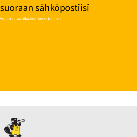
suoraan sähköpostiisi
Voit peruuttaa tilauksen koska tahansa.