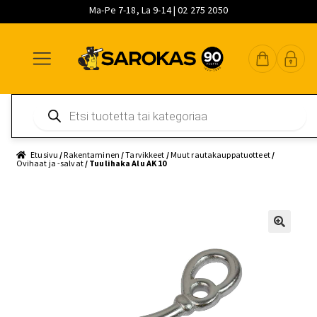
Ma-Pe 7-18, La 9-14 | 02 275 2050
Siirry
Siirry
Siirry
navigointiin
sisältöön
pääsisältöön
Products
search
Etusivu
/
Rakentaminen
/
Tarvikkeet
/
Muut rautakauppatuotteet
/
Ovihaat ja -salvat
/ Tuulihaka Alu AK 10