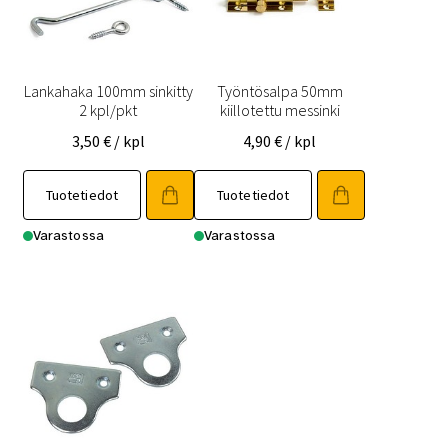
Lankahaka 100mm sinkitty
Työntösalpa 50mm
2 kpl/pkt
kiillotettu messinki
3,50
€
/ kpl
4,90
€
/ kpl
Tuotetiedot
Tuotetiedot
Varastossa
Varastossa