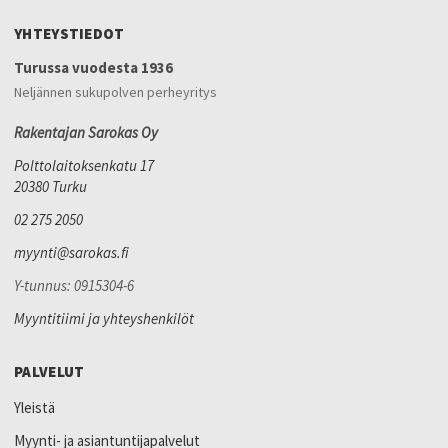
YHTEYSTIEDOT
Turussa vuodesta 1936
Neljännen sukupolven perheyritys
Rakentajan Sarokas Oy
Polttolaitoksenkatu 17
20380 Turku
02 275 2050
myynti@sarokas.fi
Y-tunnus: 0915304-6
Myyntitiimi ja yhteyshenkilöt
PALVELUT
Yleistä
Myynti- ja asiantuntijapalvelut