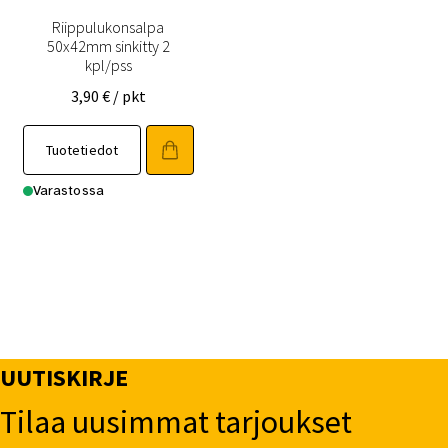
Riippulukonsalpa
50x42mm sinkitty 2
kpl/pss
3,90
€
/ pkt
Tuotetiedot
Varastossa
UUTISKIRJE
Tilaa uusimmat tarjoukset