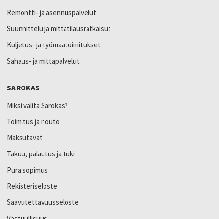
Remontti- ja asennuspalvelut
Suunnittelu ja mittatilausratkaisut
Kuljetus- ja työmaatoimitukset
Sahaus- ja mittapalvelut
SAROKAS
Miksi valita Sarokas?
Toimitus ja nouto
Maksutavat
Takuu, palautus ja tuki
Pura sopimus
Rekisteriseloste
Saavutettavuusseloste
Vastuullisuus