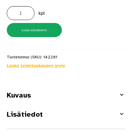
Tuulihaka
Alu
kpl
AK
10
määrä
Lisää ostoskoriin
Tuotetunnus (SKU):
142281
Laske toimituskulujen arvio
Kuvaus
Lisätiedot