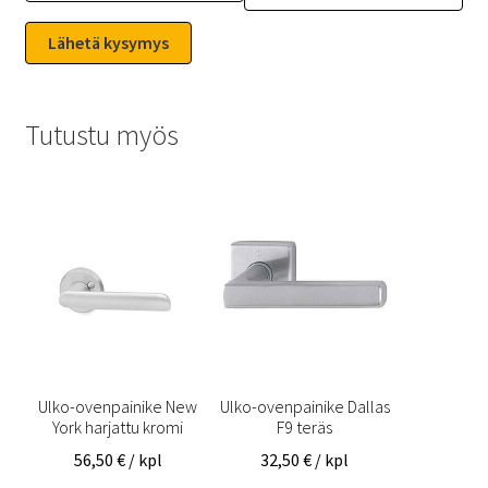
Tutustu myös
Ulko-ovenpainike New
Ulko-ovenpainike Dallas
York harjattu kromi
F9 teräs
56,50
€
/ kpl
32,50
€
/ kpl