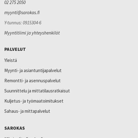
02 275 2050
myynti@sarokas.fi
Y-tunnus: 0915304-6
Myyntitiimi ja yhteyshenkilöt
PALVELUT
Yleistä
Myynti- ja asiantuntijapalvelut
Remontti- ja asennuspalvelut
Suunnittelu ja mittatilausratkaisut
Kuljetus- ja työmaatoimitukset
Sahaus- ja mittapalvelut
SAROKAS