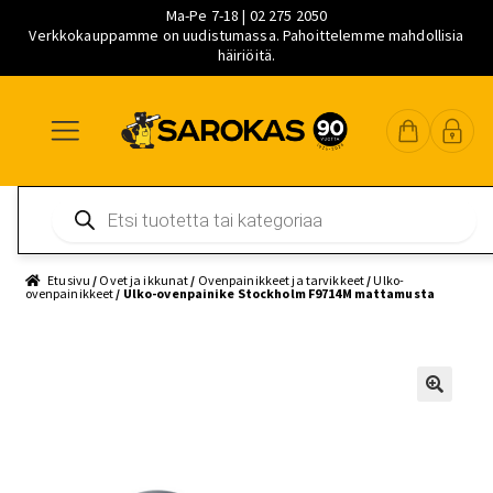
Ma-Pe 7-18 | 02 275 2050
Verkkokauppamme on uudistumassa. Pahoittelemme mahdollisia
häiriöitä.
Siirry
Siirry
Siirry
navigointiin
sisältöön
pääsisältöön
Products
search
Etusivu
/
Ovet ja ikkunat
/
Ovenpainikkeet ja tarvikkeet
/
Ulko-
ovenpainikkeet
/ Ulko-ovenpainike Stockholm F9714M mattamusta