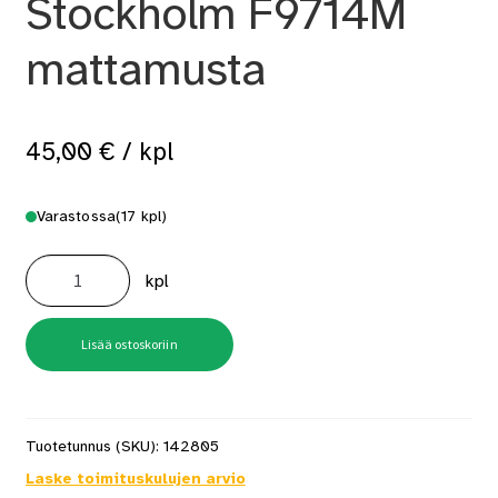
Stockholm F9714M
mattamusta
45,00
€
/ kpl
Varastossa
(17 kpl)
Ulko-
ovenpainike
kpl
Stockholm
F9714M
mattamusta
määrä
Lisää ostoskoriin
Tuotetunnus (SKU):
142805
Laske toimituskulujen arvio