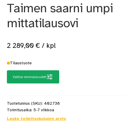
Taimen saarni umpi
mittatilausovi
2 289,00
€
/ kpl
Tilaustuote
Valitse ominaisuudet
Tuotetunnus (SKU):
402738
Toimitusaika:
5-7 viikkoa
Laske toimituskulujen arvio