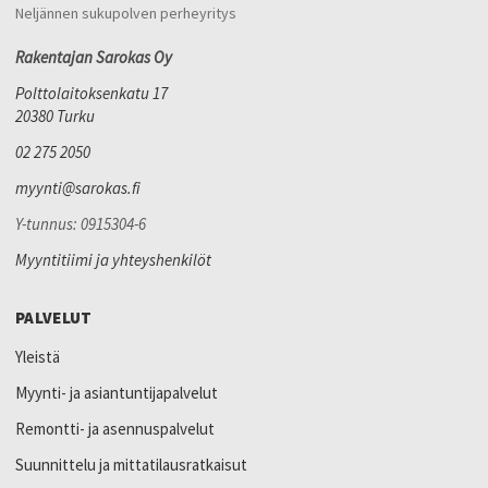
Neljännen sukupolven perheyritys
Rakentajan Sarokas Oy
Polttolaitoksenkatu 17
20380 Turku
02 275 2050
myynti@sarokas.fi
Y-tunnus: 0915304-6
Myyntitiimi ja yhteyshenkilöt
PALVELUT
Yleistä
Myynti- ja asiantuntijapalvelut
Remontti- ja asennuspalvelut
Suunnittelu ja mittatilausratkaisut