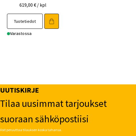
619,00
€
/ kpl
Tuotetiedot
Varastossa
UUTISKIRJE
Tilaa uusimmat tarjoukset
suoraan sähköpostiisi
Voit peruuttaa tilauksen koska tahansa.