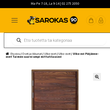
Ma-Pe 7-18, La 9-14 | 02 275 2050
Siirry
Siirry
Siirry
navigointiin
sisältöön
pääsisältöön
Products
search
Etusivu
/
Ovet ja ikkunat
/
Ulko-ovet
/
Ulko-ovet
/ Ulko-ovi Päijänne-
ovet Taimen saarni umpi mittatilausovi