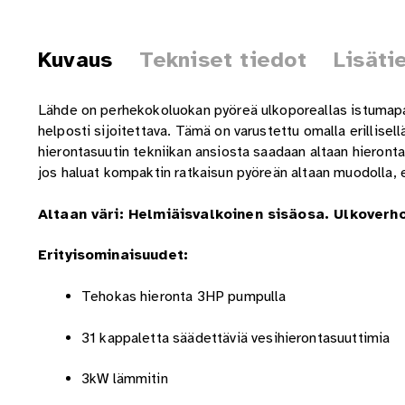
Kuvaus
Tekniset tiedot
Lisäti
Lähde on perhekokoluokan pyöreä ulkoporeallas istumapaiko
helposti sijoitettava. Tämä on varustettu omalla erillis
hierontasuutin tekniikan ansiosta saadaan altaan hieront
jos haluat kompaktin ratkaisun pyöreän altaan muodolla,
Altaan väri: Helmiäisvalkoinen sisäosa. Ulkoverh
Erityisominaisuudet:
Tehokas hieronta 3HP pumpulla
31 kappaletta säädettäviä vesihierontasuuttimia
3kW lämmitin