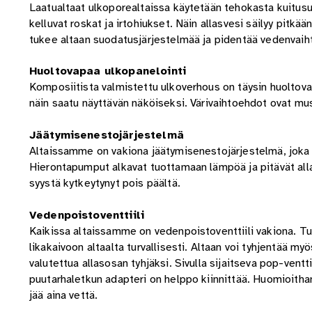
Laatualtaat ulkoporealtaissa käytetään tehokasta kuitusu
kelluvat roskat ja irtohiukset. Näin allasvesi säilyy pitkä
tukee altaan suodatusjärjestelmää ja pidentää vedenvaiht
Huoltovapaa ulkopanelointi
Komposiitista valmistettu ulkoverhous on täysin huoltovap
näin saatu näyttävän näköiseksi. Värivaihtoehdot ovat mu
Jäätymisenestojärjestelmä
Altaissamme on vakiona jäätymisenestojärjestelmä, joka k
Hierontapumput alkavat tuottamaan lämpöä ja pitävät alla
syystä kytkeytynyt pois päältä.
Vedenpoistoventtiili
Kaikissa altaissamme on vedenpoistoventtiili vakiona. T
likakaivoon altaalta turvallisesti. Altaan voi tyhjentää 
valutettua allasosan tyhjäksi. Sivulla sijaitseva pop-ventt
puutarhaletkun adapteri on helppo kiinnittää. Huomioithan
jää aina vettä.