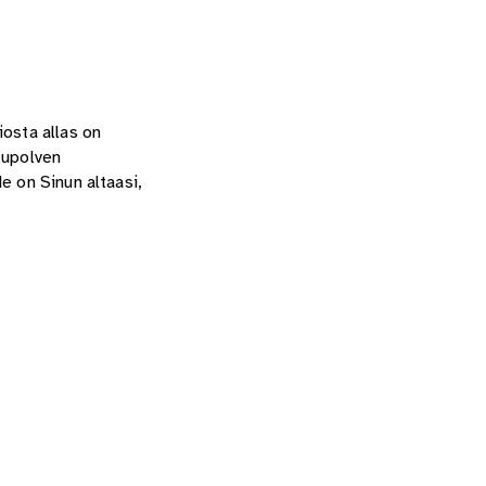
iosta allas on
kupolven
e on Sinun altaasi,