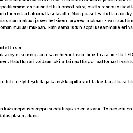
 käytämme useassa eri koossa. Hieronnassa tehon ja suuntauksen 
inpaikkamme on suunniteltu luonnollisiksi, mutta rennoiksi käyt
öidä hierontaa haluamallasi tavalla. Näin pääset vaikuttamaan 
imia oman makusi ja sen hetkisen tarpeesi mukaan – vain suutti
oman makusi mukaan. Näin sama istuin sopii useammalle eri vart
olellakin
lisäksi myös suurimpaan osaan hierontasuuttimista asennettu LED
nen. Haluttu väri voidaan lukita tai nauttia portaattomasti vaiht
 Internetyhteydellä ja kännykkäapilla voit tarkastaa altaasi til
in kaksinopeuspumppu suodatusjaksojen aikana. Toinen etu on
atusjakson aikana.