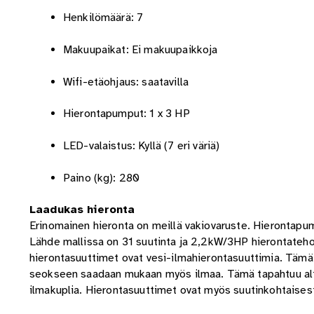
Henkilömäärä: 7
Makuupaikat: Ei makuupaikkoja
Wifi-etäohjaus: saatavilla
Hierontapumput: 1 x 3 HP
LED-valaistus: Kyllä (7 eri väriä)
Paino (kg): 280
Laadukas hieronta
Erinomainen hieronta on meillä vakiovaruste. Hierontapu
Lähde mallissa on 31 suutinta ja 2,2kW/3HP hierontateho
hierontasuuttimet ovat vesi-ilmahierontasuuttimia. Tämä t
seokseen saadaan mukaan myös ilmaa. Tämä tapahtuu altaa
ilmakuplia. Hierontasuuttimet ovat myös suutinkohtaises