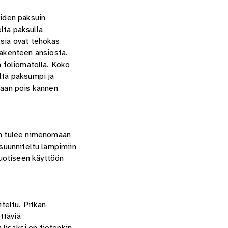
oiden paksuin
lta paksulla
ksia ovat tehokas
akenteen ansiosta.
a foliomatolla. Koko
ltä paksumpi ja
maan pois kannen
en tulee nimenomaan
 suunniteltu lämpimiin
vuotiseen käyttöön
iteltu. Pitkän
ttäviä