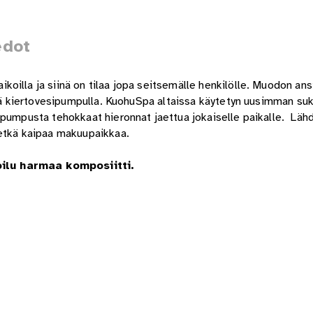
edot
illa ja siinä on tilaa jopa seitsemälle henkilölle. Muodon ans
ellä kiertovesipumpulla. KuohuSpa altaissa käytetyn uusimman su
apumpusta tehokkaat hieronnat jaettua jokaiselle paikalle. Lähd
 etkä kaipaa makuupaikkaa.
oilu harmaa komposiitti.