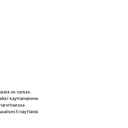
äärä on runsas.
 Kaikki käyttämämme
 tarvittaessa
aalisesti näyttäviä