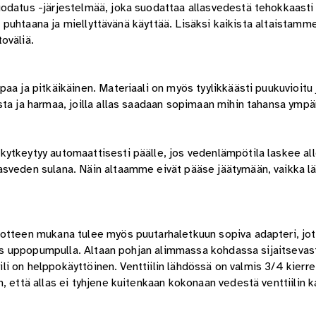
odatus -järjestelmää, joka suodattaa allasvedestä tehokkaasti 
än puhtaana ja miellyttävänä käyttää. Lisäksi kaikista altaistamm
oväliä.
aa ja pitkäikäinen. Materiaali on myös tyylikkäästi puukuvioitu
sta ja harmaa, joilla allas saadaan sopimaan mihin tahansa ympä
ytkeytyy automaattisesti päälle, jos vedenlämpötila laskee all
sveden sulana. Näin altaamme eivät pääse jäätymään, vaikka läm
uotteen mukana tulee myös puutarhaletkuun sopiva adapteri, jot
myös uppopumpulla. Altaan pohjan alimmassa kohdassa sijaitsevas
iili on helppokäyttöinen. Venttiilin lähdössä on valmis 3/4 kierre
, että allas ei tyhjene kuitenkaan kokonaan vedestä venttiilin 