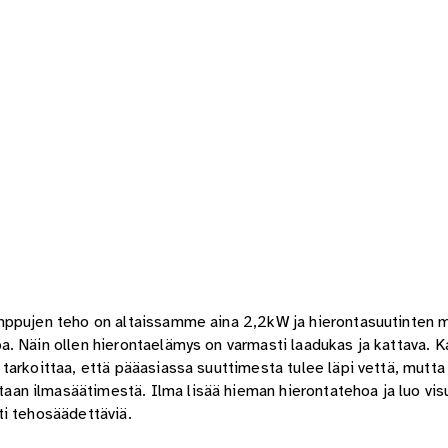
mppujen teho on altaissamme aina 2,2kW ja hierontasuutinten m
a. Näin ollen hierontaelämys on varmasti laadukas ja kattava.
arkoittaa, että pääasiassa suuttimesta tulee läpi vettä, mutta
n ilmasäätimestä. Ilma lisää hieman hierontatehoa ja luo visu
ti tehosäädettäviä.