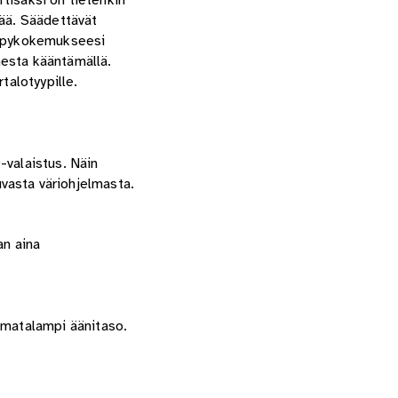
lisäksi on tietenkin
tää. Säädettävät
kylpykokemukseesi
mesta kääntämällä.
alotyypille.
-valaistus. Näin
uvasta väriohjelmasta.
an aina
 matalampi äänitaso.