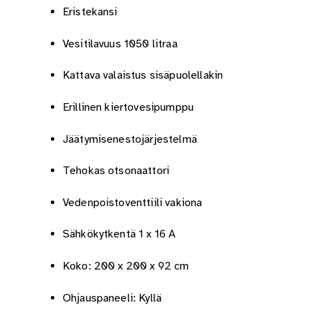
Eristekansi
Vesitilavuus 1050 litraa
Kattava valaistus sisäpuolellakin
Erillinen kiertovesipumppu
Jäätymisenestojärjestelmä
Tehokas otsonaattori
Vedenpoistoventtiili vakiona
Sähkökytkentä 1 x 16 A
Koko: 200 x 200 x 92 cm
Ohjauspaneeli: Kyllä