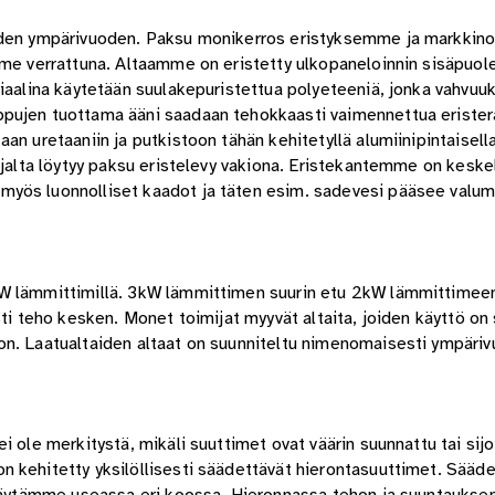
uuden ympärivuoden. Paksu monikerros eristyksemme ja markkin
mme verrattuna. Altaamme on eristetty ulkopaneloinnin sisäpuole
riaalina käytetään suulakepuristettua polyeteeniä, jonka vahvuu
ppujen tuottama ääni saadaan tehokkaasti vaimennettua erister
an uretaaniin ja putkistoon tähän kehitetyllä alumiinipintaisell
hjalta löytyy paksu eristelevy vakiona. Eristekantemme on keske
myös luonnolliset kaadot ja täten esim. sadevesi pääsee valu
3kW lämmittimillä. 3kW lämmittimen suurin etu 2kW lämmittime
sti teho kesken. Monet toimijat myyvät altaita, joiden käyttö on
on. Laatualtaiden altaat on suunniteltu nimenomaisesti ympäri
 ole merkitystä, mikäli suuttimet ovat väärin suunnattu tai sijo
 kehitetty yksilöllisesti säädettävät hierontasuuttimet. Sääde