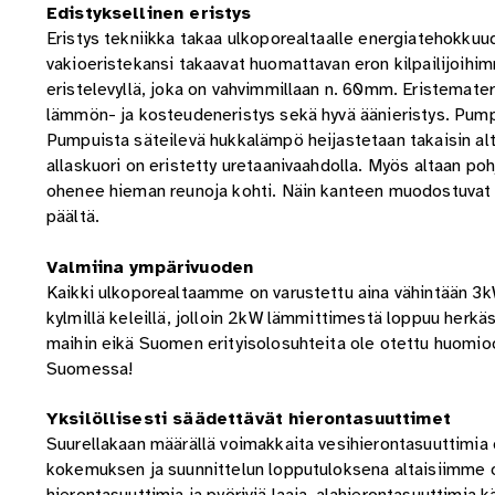
Edistyksellinen eristys
Eristys tekniikka takaa ulkoporealtaalle energiatehokk
vakioeristekansi takaavat huomattavan eron kilpailijoihi
eristelevyllä, joka on vahvimmillaan n. 60mm. Eristemate
lämmön- ja kosteudeneristys sekä hyvä äänieristys. Pum
Pumpuista säteilevä hukkalämpö heijastetaan takaisin alta
allaskuori on eristetty uretaanivaahdolla. Myös altaan po
ohenee hieman reunoja kohti. Näin kanteen muodostuvat 
päältä.
Valmiina ympärivuoden
Kaikki ulkoporealtaamme on varustettu aina vähintään 
kylmillä keleillä, jolloin 2kW lämmittimestä loppuu herkä
maihin eikä Suomen erityisolosuhteita ole otettu huomio
Suomessa!
Yksilöllisesti säädettävät hierontasuuttimet
Suurellakaan määrällä voimakkaita vesihierontasuuttimia ei
kokemuksen ja suunnittelun lopputuloksena altaisiimme on