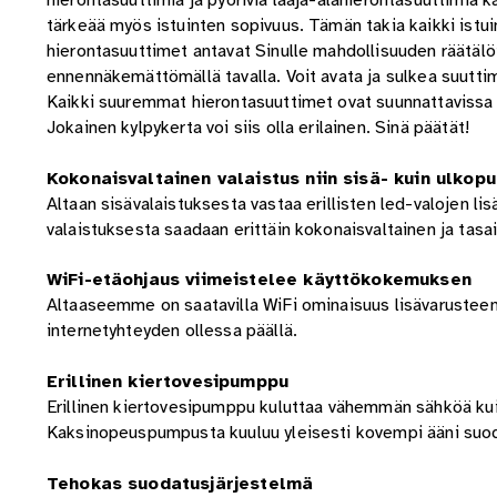
hierontasuuttimia ja pyöriviä laaja-alahierontasuuttimia
tärkeää myös istuinten sopivuus. Tämän takia kaikki istu
hierontasuuttimet antavat Sinulle mahdollisuuden räätäl
ennennäkemättömällä tavalla. Voit avata ja sulkea suutt
Kaikki suuremmat hierontasuuttimet ovat suunnattavissa 
Jokainen kylpykerta voi siis olla erilainen. Sinä päätät!
Kokonaisvaltainen valaistus niin sisä- kuin ulkopu
Altaan sisävalaistuksesta vastaa erillisten led-valojen 
valaistuksesta saadaan erittäin kokonaisvaltainen ja tasai
WiFi-etäohjaus viimeistelee käyttökokemuksen
Altaaseemme on saatavilla WiFi ominaisuus lisävarusteena.
internetyhteyden ollessa päällä.
Erillinen kiertovesipumppu
Erillinen kiertovesipumppu kuluttaa vähemmän sähköä ku
Kaksinopeuspumpusta kuuluu yleisesti kovempi ääni suod
Tehokas suodatusjärjestelmä