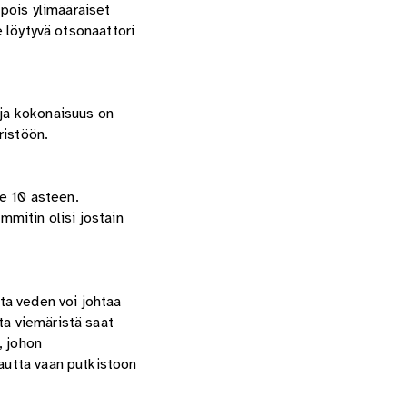
pois ylimääräiset
e löytyvä otsonaattori
 ja kokonaisuus on
ristöön.
e 10 asteen.
mitin olisi jostain
ta veden voi johtaa
ta viemäristä saat
, johon
kautta vaan putkistoon