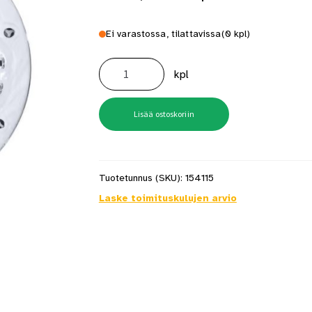
Ei varastossa, tilattavissa
(0 kpl)
Ulkoporeallas
Lähde
kpl
määrä
Lisää ostoskoriin
Tuotetunnus (SKU):
154115
Laske toimituskulujen arvio