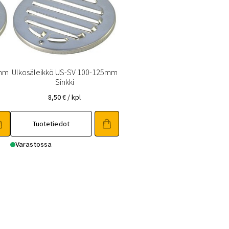
0mm
Ulkosäleikkö US-SV 100-125mm
Sinkki
8,50
€
/ kpl
Tuotetiedot
Varastossa