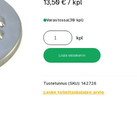
13,50
€
/ kpl
 saat saunan puupinnat taas siisteiksi
Usein kysytyt kysymykset 
Varastossa
(30 kpl)
Ulkosäleikkö
US-
kpl
SV
200mm
Sinkki
määrä
Lisää ostoskoriin
Tuotetunnus (SKU):
142726
Laske toimituskulujen arvio