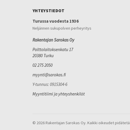
YHTEYSTIEDOT
Turussa vuodesta 1936
Neljännen sukupolven perheyritys
Rakentajan Sarokas Oy
Polttolaitoksenkatu 17
20380 Turku
02 275 2050
myynti@sarokas.fi
Y-tunnus: 0915304-6
Myyntitiimi ja yhteyshenkilöt
© 2026 Rakentajan Sarokas Oy. Kaikki oikeudet pidätetä