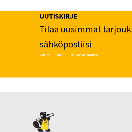
UUTISKIRJE
Tilaa uusimmat tarjouk
sähköpostiisi
Voit peruuttaa tilauksen koska tahansa.