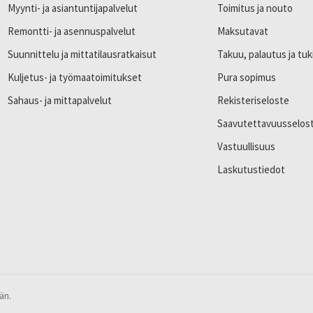
Myynti- ja asiantuntijapalvelut
Toimitus ja nouto
Remontti- ja asennuspalvelut
Maksutavat
Suunnittelu ja mittatilausratkaisut
Takuu, palautus ja tuk
Kuljetus- ja työmaatoimitukset
Pura sopimus
Sahaus- ja mittapalvelut
Rekisteriseloste
Saavutettavuusselos
Vastuullisuus
Laskutustiedot
än.