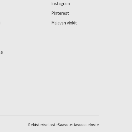
Instagram
Pinterest
i
Majavan vinkit
te
Rekisteriseloste
Saavutettavuusseloste