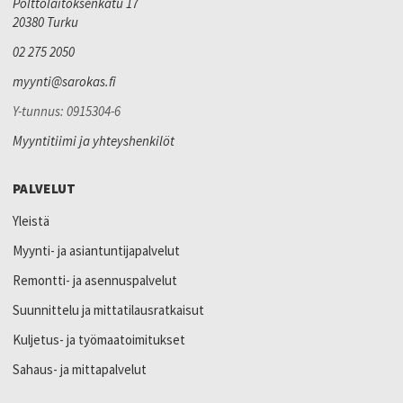
Polttolaitoksenkatu 17
20380 Turku
02 275 2050
myynti@sarokas.fi
Y-tunnus: 0915304-6
Myyntitiimi ja yhteyshenkilöt
PALVELUT
Yleistä
Myynti- ja asiantuntijapalvelut
Remontti- ja asennuspalvelut
Suunnittelu ja mittatilausratkaisut
Kuljetus- ja työmaatoimitukset
Sahaus- ja mittapalvelut