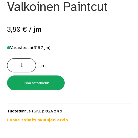
Valkoinen Paintcut
3,80
€
/ jm
Varastossa
(3187 jm)
Ulkoverhouslauta
23X170
jm
Välimaalattu
Valkoinen
Paintcut
määrä
Lisää ostoskoriin
Tuotetunnus (SKU):
020840
Laske toimituskulujen arvio