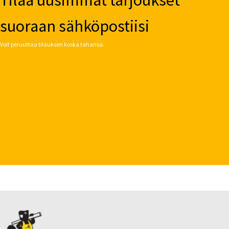
Tilaa uusimmat tarjoukset
suoraan sähköpostiisi
Voit peruuttaa tilauksen koska tahansa.