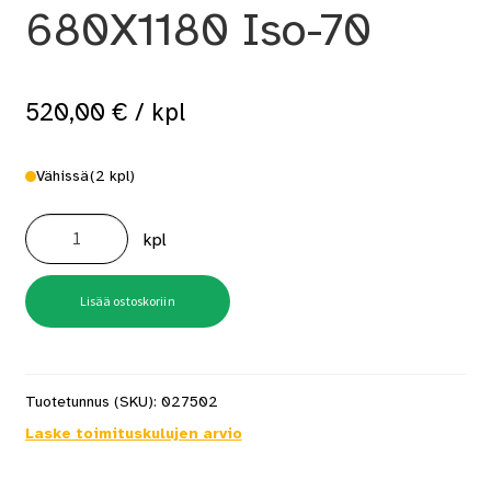
680X1180 Iso-70
520,00
€
/ kpl
Vähissä
(2 kpl)
Ullakkoporras
680X1180
kpl
Iso-
70
määrä
Lisää ostoskoriin
Tuotetunnus (SKU):
027502
Laske toimituskulujen arvio