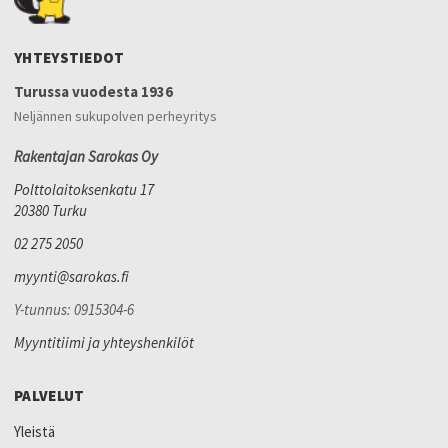
YHTEYSTIEDOT
Turussa vuodesta 1936
Neljännen sukupolven perheyritys
Rakentajan Sarokas Oy
Polttolaitoksenkatu 17
20380 Turku
02 275 2050
myynti@sarokas.fi
Y-tunnus: 0915304-6
Myyntitiimi ja yhteyshenkilöt
PALVELUT
Yleistä