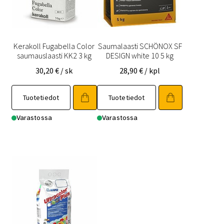
Kerakoll Fugabella Color
Saumalaasti SCHÖNOX SF
saumauslaasti KK2 3 kg
DESIGN white 10 5 kg
30,20
€
/ sk
28,90
€
/ kpl
Tuotetiedot
Tuotetiedot
Varastossa
Varastossa