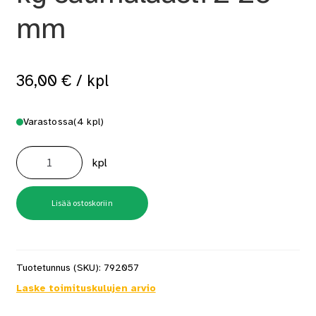
mm
36,00
€
/ kpl
Varastossa
(4 kpl)
Ultracolor
Plus
kpl
130
5
kg
saumalaasti
2-
Lisää ostoskoriin
20
mm
määrä
Tuotetunnus (SKU):
792057
Laske toimituskulujen arvio