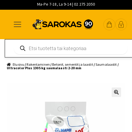
Ma-Pe 7-18, La 9-14 | 02 275 2050
Siirry
Siirry
Siirry
navigointiin
sisältöön
pääsisältöön
Products
search
Etusivu
/
Rakentaminen
/
Betonit, sementit ja laastit
/
Saumalaastit
/
Ultracolor Plus 130 5 kg saumalaasti 2-20 mm