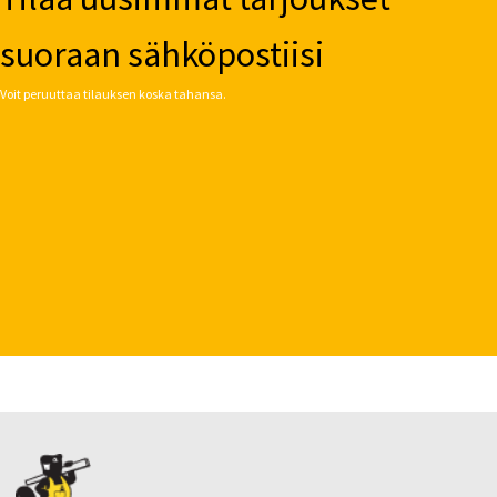
suoraan sähköpostiisi
Voit peruuttaa tilauksen koska tahansa.