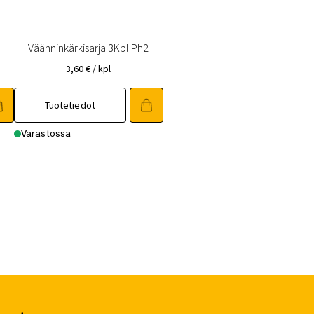
Väänninkärkisarja 3Kpl Ph2
3,60
€
/ kpl
Tuotetiedot
Varastossa