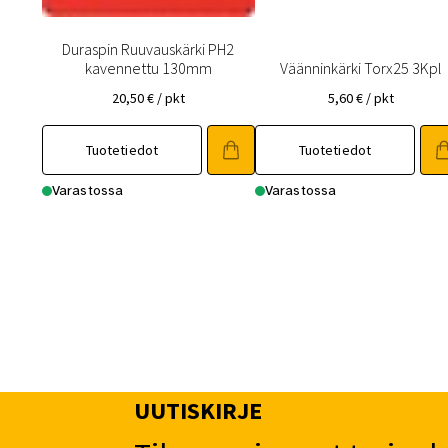
Duraspin Ruuvauskärki PH2
kavennettu 130mm
Väänninkärki Torx25 3Kpl
20,50
€
/ pkt
5,60
€
/ pkt
Tuotetiedot
Tuotetiedot
Varastossa
Varastossa
UUTISKIRJE