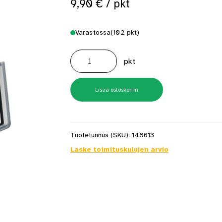
9,90
€
/ pkt
 saat saunan puupinnat taas siisteiksi
Usein kysytyt kysymykset 
Varastossa
(102 pkt)
Väänninkärkisarja
32
pkt
Osaa
määrä
Lisää ostoskoriin
Tuotetunnus (SKU):
148613
Laske toimituskulujen arvio