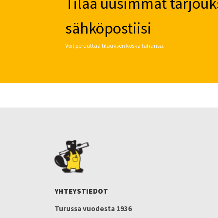
Tilaa uusimmat tarjouk
sähköpostiisi
Voit peruuttaa tilauksen koska tahansa.
YHTEYSTIEDOT
Turussa vuodesta 1936